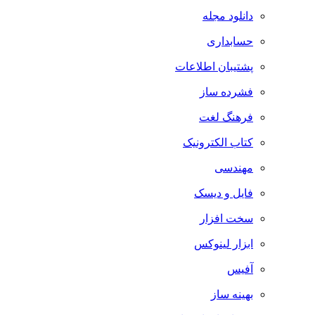
دانلود مجله
حسابداری
پشتیبان اطلاعات
فشرده ساز
فرهنگ لغت
کتاب الکترونیک
مهندسی
فایل و دیسک
سخت افزار
ابزار لینوکس
آفیس
بهینه ساز