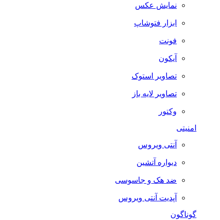
نمایش عکس
ابزار فتوشاپ
فونت
آیکون
تصاویر استوک
تصاویر لایه باز
وکتور
امنیتی
آنتی ویروس
دیواره آتشین
ضد هک و جاسوسی
آپدیت آنتی ویروس
گوناگون