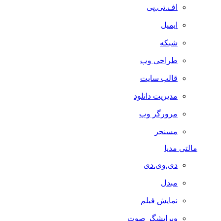
اف.تی.پی
ایمیل
شبکه
طراحی وب
قالب سایت
مدیریت دانلود
مرورگر وب
مسنجر
مالتی مدیا
دی.وی.دی
مبدل
نمایش فیلم
ویرایشگر صوت