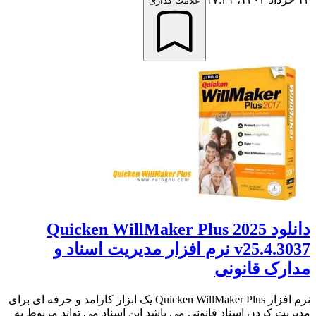
علامت گذاری
دانلود Quicken WillMaker Plus 2025
v25.4.3037 نرم افزار مدیریت اسناد و
مدارک قانونی
نرم افزار Quicken WillMaker Plus یک ابزار کارامد و حرفه ای برای
مدیریت کردن اسناد قانونی می باشد این اسناد می تواند مربوط به