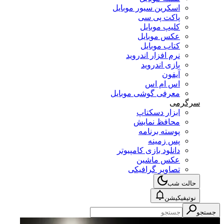
اسکرین سیور موبایل
پاکت پی سی
کلیپ موبایل
عکس موبایل
کتاب موبایل
نرم افزار اندروید
بازی اندروید
آیفون
اس ام اس
معرفی گوشی موبایل
سرگرمی
ابزار دسکتاپ
محافظ نمایش
پوسته برنامه
پس زمینه
دانلود بازی کامپیوتر
عکس ماشین
تصاویر گرافیکی
حالت شب
نوتیفیکیشن
جستجو