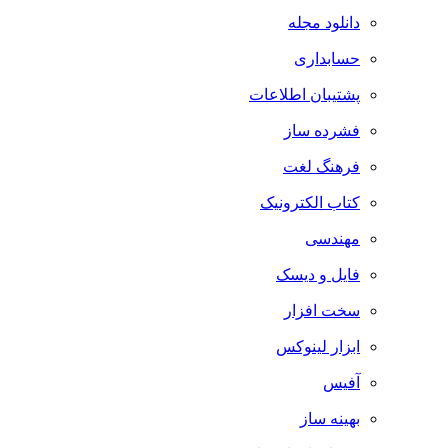
دانلود مجله
حسابداری
پشتیبان اطلاعات
فشرده ساز
فرهنگ لغت
کتاب الکترونیک
مهندسی
فایل و دیسک
سخت افزار
ابزار لینوکس
آفیس
بهینه ساز