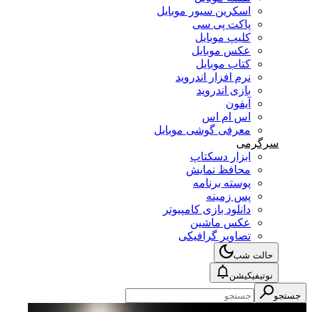
اسکرین سیور موبایل
پاکت پی سی
کلیپ موبایل
عکس موبایل
کتاب موبایل
نرم افزار اندروید
بازی اندروید
آیفون
اس ام اس
معرفی گوشی موبایل
سرگرمی
ابزار دسکتاپ
محافظ نمایش
پوسته برنامه
پس زمینه
دانلود بازی کامپیوتر
عکس ماشین
تصاویر گرافیکی
حالت شب
نوتیفیکیشن
جستجو