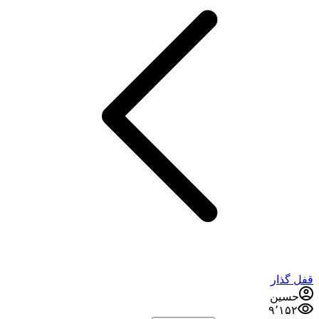
قفل گذار
حسین
۹٬۱۵۲