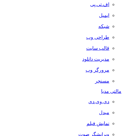
اف.تی.پی
ایمیل
شبکه
طراحی وب
قالب سایت
مدیریت دانلود
مرورگر وب
مسنجر
مالتی مدیا
دی.وی.دی
مبدل
نمایش فیلم
ویرایشگر صوت