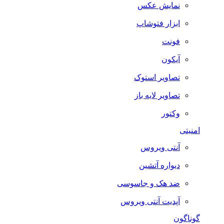
نمایش عکس
ابزار فتوشاپ
فونت
آیکون
تصاویر استوک
تصاویر لایه باز
وکتور
امنیتی
آنتی ویروس
دیواره آتشین
ضد هک و جاسوسی
آپدیت آنتی ویروس
گوناگون