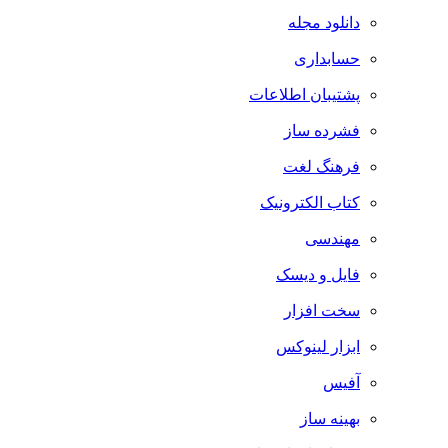
دانلود مجله
حسابداری
پشتیبان اطلاعات
فشرده ساز
فرهنگ لغت
کتاب الکترونیک
مهندسی
فایل و دیسک
سخت افزار
ابزار لینوکس
آفیس
بهینه ساز