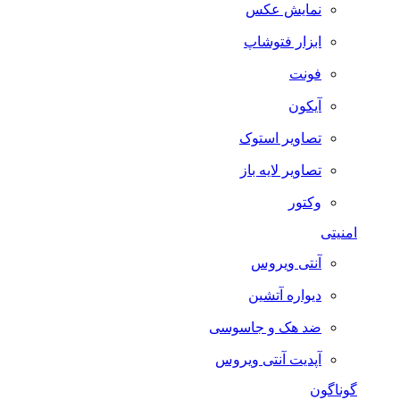
نمایش عکس
ابزار فتوشاپ
فونت
آیکون
تصاویر استوک
تصاویر لایه باز
وکتور
امنیتی
آنتی ویروس
دیواره آتشین
ضد هک و جاسوسی
آپدیت آنتی ویروس
گوناگون