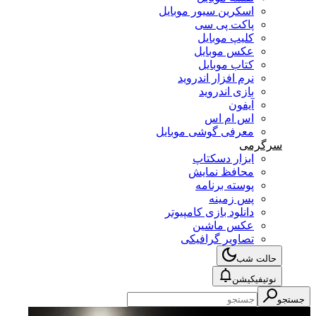
اسکرین سیور موبایل
پاکت پی سی
کلیپ موبایل
عکس موبایل
کتاب موبایل
نرم افزار اندروید
بازی اندروید
آیفون
اس ام اس
معرفی گوشی موبایل
سرگرمی
ابزار دسکتاپ
محافظ نمایش
پوسته برنامه
پس زمینه
دانلود بازی کامپیوتر
عکس ماشین
تصاویر گرافیکی
حالت شب
نوتیفیکیشن
جستجو