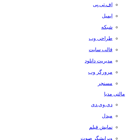
اف.تی.پی
ایمیل
شبکه
طراحی وب
قالب سایت
مدیریت دانلود
مرورگر وب
مسنجر
مالتی مدیا
دی.وی.دی
مبدل
نمایش فیلم
ویرایشگر صوت