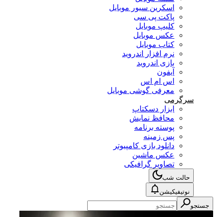
اسکرین سیور موبایل
پاکت پی سی
کلیپ موبایل
عکس موبایل
کتاب موبایل
نرم افزار اندروید
بازی اندروید
آیفون
اس ام اس
معرفی گوشی موبایل
سرگرمی
ابزار دسکتاپ
محافظ نمایش
پوسته برنامه
پس زمینه
دانلود بازی کامپیوتر
عکس ماشین
تصاویر گرافیکی
حالت شب
نوتیفیکیشن
جستجو