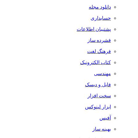
دانلود مجله
حسابداری
پشتیبان اطلاعات
فشرده ساز
فرهنگ لغت
کتاب الکترونیک
مهندسی
فایل و دیسک
سخت افزار
ابزار لینوکس
آفیس
بهینه ساز