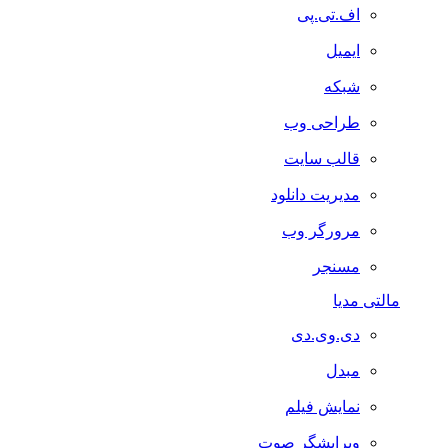
اف.تی.پی
ایمیل
شبکه
طراحی وب
قالب سایت
مدیریت دانلود
مرورگر وب
مسنجر
مالتی مدیا
دی.وی.دی
مبدل
نمایش فیلم
ویرایشگر صوت