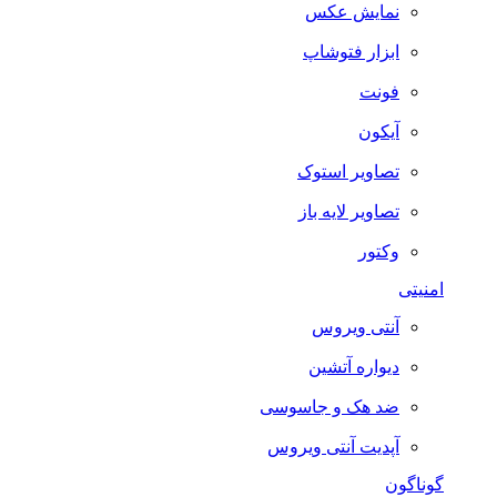
نمایش عکس
ابزار فتوشاپ
فونت
آیکون
تصاویر استوک
تصاویر لایه باز
وکتور
امنیتی
آنتی ویروس
دیواره آتشین
ضد هک و جاسوسی
آپدیت آنتی ویروس
گوناگون