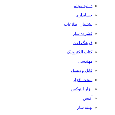
دانلود مجله
حسابداری
پشتیبان اطلاعات
فشرده ساز
فرهنگ لغت
کتاب الکترونیک
مهندسی
فایل و دیسک
سخت افزار
ابزار لینوکس
آفیس
بهینه ساز