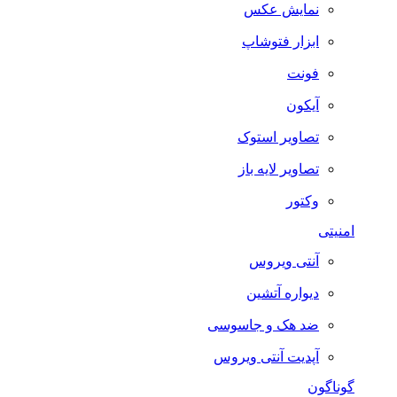
نمایش عکس
ابزار فتوشاپ
فونت
آیکون
تصاویر استوک
تصاویر لایه باز
وکتور
امنیتی
آنتی ویروس
دیواره آتشین
ضد هک و جاسوسی
آپدیت آنتی ویروس
گوناگون