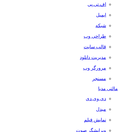
اف.تی.پی
ایمیل
شبکه
طراحی وب
قالب سایت
مدیریت دانلود
مرورگر وب
مسنجر
مالتی مدیا
دی.وی.دی
مبدل
نمایش فیلم
ویرایشگر صوت