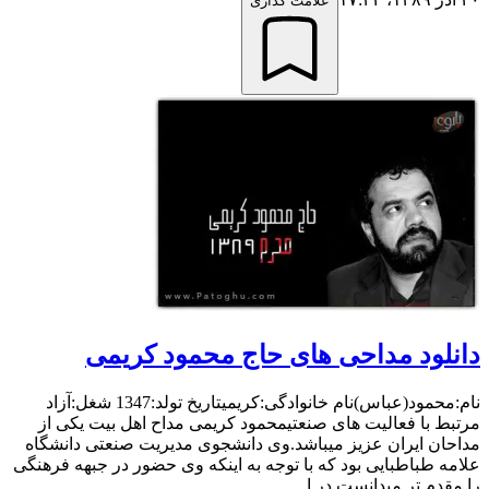
علامت گذاری
دانلود مداحی های حاج محمود کریمی
نام:محمود(عباس)نام خانوادگی:کریمیتاریخ تولد:1347 شغل:آزاد
مرتبط با فعالیت های صنعتیمحمود کریمی مداح اهل بیت یکی از
مداحان ایران عزیز میباشد.وی دانشجوی مدیریت صنعتی دانشگاه
علامه طباطبایی بود که با توجه به اینکه وی حضور در جبهه فرهنگی
را مقدم تر میدانست در ا...