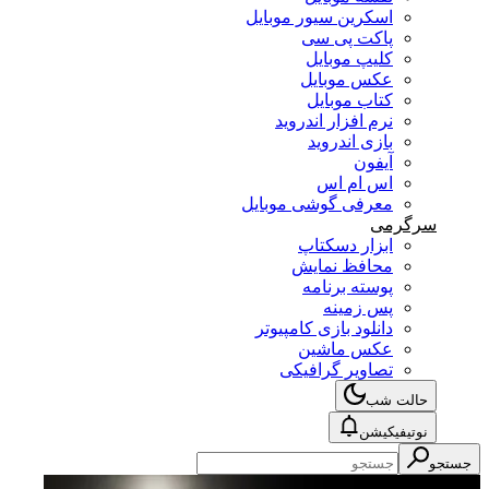
اسکرین سیور موبایل
پاکت پی سی
کلیپ موبایل
عکس موبایل
کتاب موبایل
نرم افزار اندروید
بازی اندروید
آیفون
اس ام اس
معرفی گوشی موبایل
سرگرمی
ابزار دسکتاپ
محافظ نمایش
پوسته برنامه
پس زمینه
دانلود بازی کامپیوتر
عکس ماشین
تصاویر گرافیکی
حالت شب
نوتیفیکیشن
جستجو