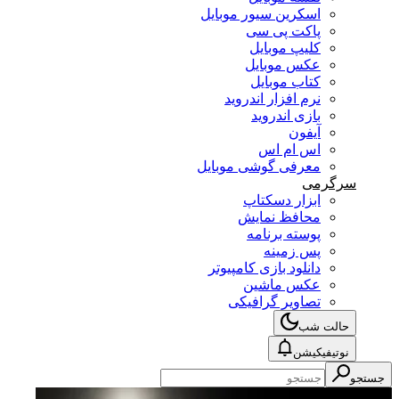
اسکرین سیور موبایل
پاکت پی سی
کلیپ موبایل
عکس موبایل
کتاب موبایل
نرم افزار اندروید
بازی اندروید
آیفون
اس ام اس
معرفی گوشی موبایل
سرگرمی
ابزار دسکتاپ
محافظ نمایش
پوسته برنامه
پس زمینه
دانلود بازی کامپیوتر
عکس ماشین
تصاویر گرافیکی
حالت شب
نوتیفیکیشن
جستجو