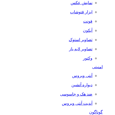
نمایش عکس
ابزار فتوشاپ
فونت
آیکون
تصاویر استوک
تصاویر لایه باز
وکتور
امنیتی
آنتی ویروس
دیواره آتشین
ضد هک و جاسوسی
آپدیت آنتی ویروس
گوناگون