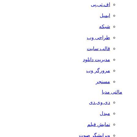
اف.تی.پی
ایمیل
شبکه
طراحی وب
قالب سایت
مدیریت دانلود
مرورگر وب
مسنجر
مالتی مدیا
دی.وی.دی
مبدل
نمایش فیلم
ویرایشگر صوت