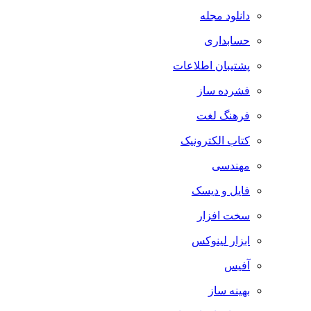
دانلود مجله
حسابداری
پشتیبان اطلاعات
فشرده ساز
فرهنگ لغت
کتاب الکترونیک
مهندسی
فایل و دیسک
سخت افزار
ابزار لینوکس
آفیس
بهینه ساز