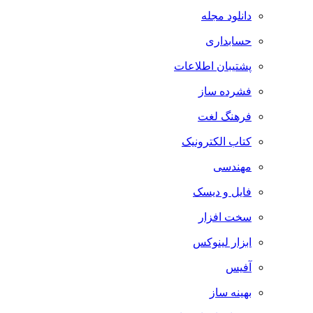
دانلود مجله
حسابداری
پشتیبان اطلاعات
فشرده ساز
فرهنگ لغت
کتاب الکترونیک
مهندسی
فایل و دیسک
سخت افزار
ابزار لینوکس
آفیس
بهینه ساز