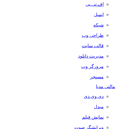
اف.تی.پی
ایمیل
شبکه
طراحی وب
قالب سایت
مدیریت دانلود
مرورگر وب
مسنجر
مالتی مدیا
دی.وی.دی
مبدل
نمایش فیلم
ویرایشگر صوت