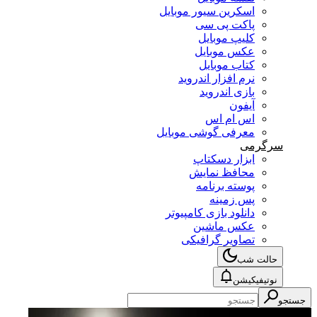
اسکرین سیور موبایل
پاکت پی سی
کلیپ موبایل
عکس موبایل
کتاب موبایل
نرم افزار اندروید
بازی اندروید
آیفون
اس ام اس
معرفی گوشی موبایل
سرگرمی
ابزار دسکتاپ
محافظ نمایش
پوسته برنامه
پس زمینه
دانلود بازی کامپیوتر
عکس ماشین
تصاویر گرافیکی
حالت شب
نوتیفیکیشن
جستجو