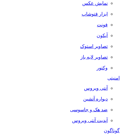
نمایش عکس
ابزار فتوشاپ
فونت
آیکون
تصاویر استوک
تصاویر لایه باز
وکتور
امنیتی
آنتی ویروس
دیواره آتشین
ضد هک و جاسوسی
آپدیت آنتی ویروس
گوناگون