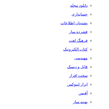
دانلود مجله
حسابداری
پشتیبان اطلاعات
فشرده ساز
فرهنگ لغت
کتاب الکترونیک
مهندسی
فایل و دیسک
سخت افزار
ابزار لینوکس
آفیس
بهینه ساز