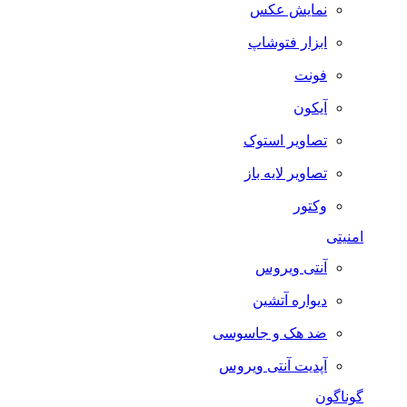
نمایش عکس
ابزار فتوشاپ
فونت
آیکون
تصاویر استوک
تصاویر لایه باز
وکتور
امنیتی
آنتی ویروس
دیواره آتشین
ضد هک و جاسوسی
آپدیت آنتی ویروس
گوناگون