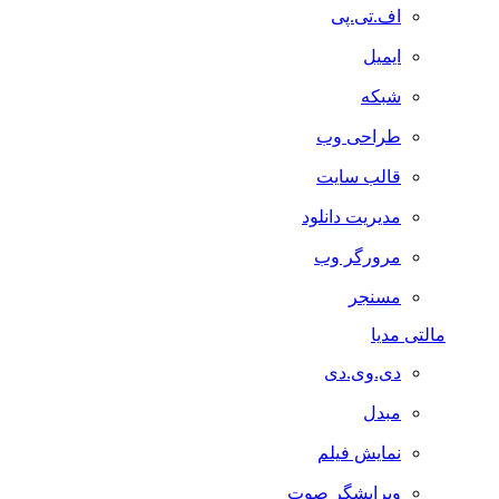
اف.تی.پی
ایمیل
شبکه
طراحی وب
قالب سایت
مدیریت دانلود
مرورگر وب
مسنجر
مالتی مدیا
دی.وی.دی
مبدل
نمایش فیلم
ویرایشگر صوت