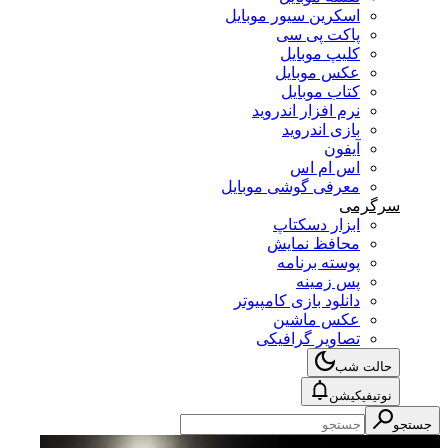
اسکرین سیور موبایل
پاکت پی سی
کلیپ موبایل
عکس موبایل
کتاب موبایل
نرم افزار اندروید
بازی اندروید
آیفون
اس ام اس
معرفی گوشی موبایل
سرگرمی
ابزار دسکتاپ
محافظ نمایش
پوسته برنامه
پس زمینه
دانلود بازی کامپیوتر
عکس ماشین
تصاویر گرافیکی
حالت شب
نوتیفیکیشن
جستجو