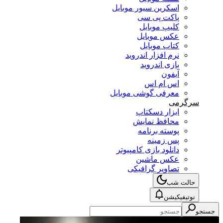
اسکرین سیور موبایل
پاکت پی سی
کلیپ موبایل
عکس موبایل
کتاب موبایل
نرم افزار اندروید
بازی اندروید
آیفون
اس ام اس
معرفی گوشی موبایل
سرگرمی
ابزار دسکتاپ
محافظ نمایش
پوسته برنامه
پس زمینه
دانلود بازی کامپیوتر
عکس ماشین
تصاویر گرافیکی
حالت شب
نوتیفیکیشن
جستجو