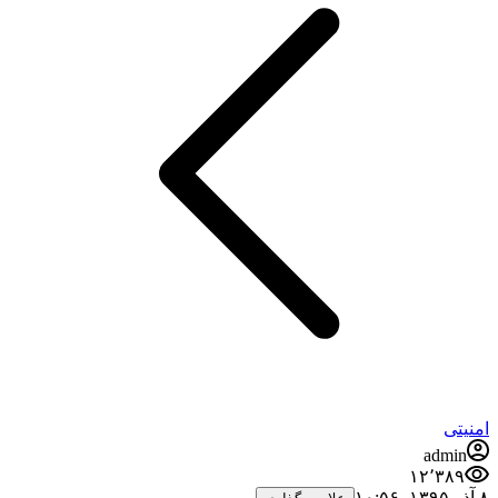
امنیتی
admin
۱۲٬۳۸۹
۸ آذر ۱۳۹۵،‏ ۱۰:۵۶