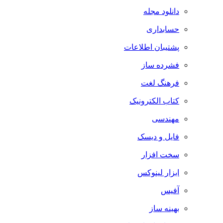
دانلود مجله
حسابداری
پشتیبان اطلاعات
فشرده ساز
فرهنگ لغت
کتاب الکترونیک
مهندسی
فایل و دیسک
سخت افزار
ابزار لینوکس
آفیس
بهینه ساز