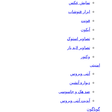
نمایش عکس
ابزار فتوشاپ
فونت
آیکون
تصاویر استوک
تصاویر لایه باز
وکتور
امنیتی
آنتی ویروس
دیواره آتشین
ضد هک و جاسوسی
آپدیت آنتی ویروس
گوناگون