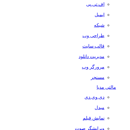
اف.تی.پی
ایمیل
شبکه
طراحی وب
قالب سایت
مدیریت دانلود
مرورگر وب
مسنجر
مالتی مدیا
دی.وی.دی
مبدل
نمایش فیلم
ویرایشگر صوت