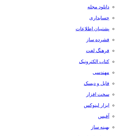
دانلود مجله
حسابداری
پشتیبان اطلاعات
فشرده ساز
فرهنگ لغت
کتاب الکترونیک
مهندسی
فایل و دیسک
سخت افزار
ابزار لینوکس
آفیس
بهینه ساز