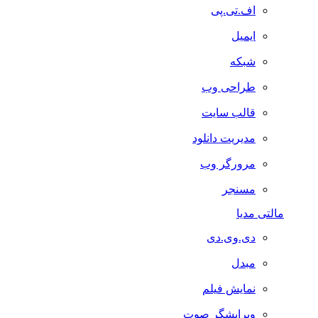
اف.تی.پی
ایمیل
شبکه
طراحی وب
قالب سایت
مدیریت دانلود
مرورگر وب
مسنجر
مالتی مدیا
دی.وی.دی
مبدل
نمایش فیلم
ویرایشگر صوت