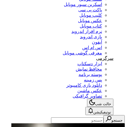
اسکرین سیور موبایل
پاکت پی سی
کلیپ موبایل
عکس موبایل
کتاب موبایل
نرم افزار اندروید
بازی اندروید
آیفون
اس ام اس
معرفی گوشی موبایل
سرگرمی
ابزار دسکتاپ
محافظ نمایش
پوسته برنامه
پس زمینه
دانلود بازی کامپیوتر
عکس ماشین
تصاویر گرافیکی
حالت شب
نوتیفیکیشن
جستجو