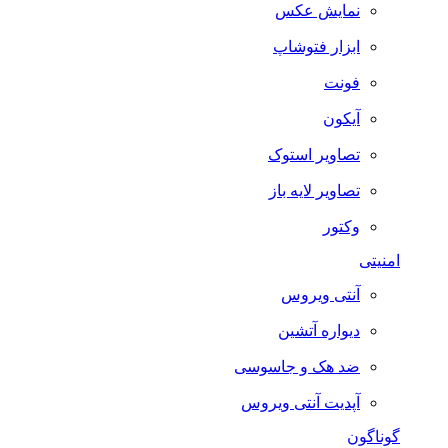
نمایش عکس
ابزار فتوشاپ
فونت
آیکون
تصاویر استوک
تصاویر لایه باز
وکتور
امنیتی
آنتی ویروس
دیواره آتشین
ضد هک و جاسوسی
آپدیت آنتی ویروس
گوناگون