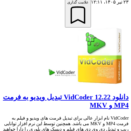
۲۳ تیر ۱۴۰۵،‏ ۱۲:۱۱
علامت گذاری
دانلود VidCoder 12.22 تبدیل ویدیو به فرمت
MP4 و MKV
VidCoder نام ابزار عالی برای تبدیل فرمت های ویدیو و فیلم به
فرمت MP4 و MKV می باشد. همچنین توسط این نرم افزار توانایی
ریپ و تبدیل دی وی دی های فیلم و دیسک های بلوری را دارا خواهید