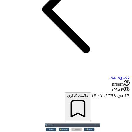
دی.وی.دی
nreern
۱٬۹۸۶
۱۹ دی ۱۳۹۸،‏ ۱۷:۰۷
علامت گذاری