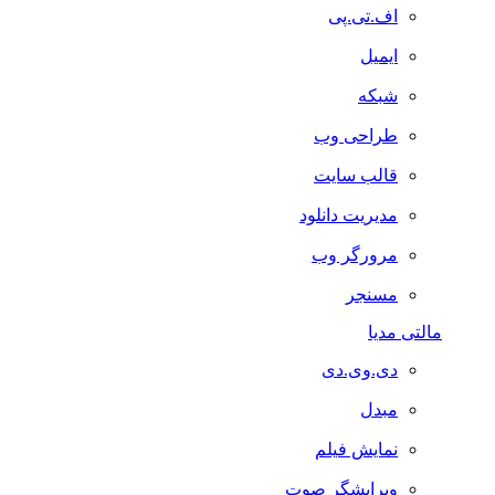
اف.تی.پی
ایمیل
شبکه
طراحی وب
قالب سایت
مدیریت دانلود
مرورگر وب
مسنجر
مالتی مدیا
دی.وی.دی
مبدل
نمایش فیلم
ویرایشگر صوت