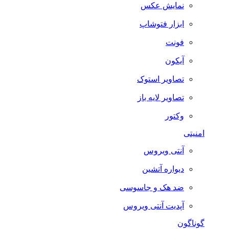
نمایش عکس
ابزار فتوشاپ
فونت
آیکون
تصاویر استوک
تصاویر لایه باز
وکتور
امنیتی
آنتی ویروس
دیواره آتشین
ضد هک و جاسوسی
آپدیت آنتی ویروس
گوناگون