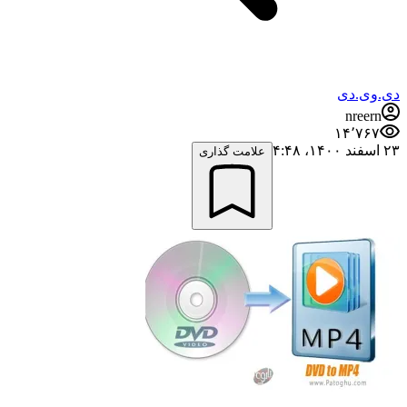
دی.وی.دی
nreern
۱۴٬۷۶۷
۲۳ اسفند ۱۴۰۰،‏ ۴:۴۸
علامت گذاری