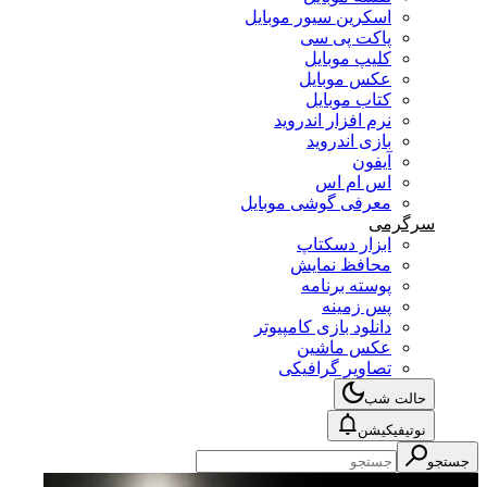
اسکرین سیور موبایل
پاکت پی سی
کلیپ موبایل
عکس موبایل
کتاب موبایل
نرم افزار اندروید
بازی اندروید
آیفون
اس ام اس
معرفی گوشی موبایل
سرگرمی
ابزار دسکتاپ
محافظ نمایش
پوسته برنامه
پس زمینه
دانلود بازی کامپیوتر
عکس ماشین
تصاویر گرافیکی
حالت شب
نوتیفیکیشن
جستجو