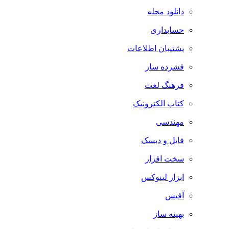
دانلود مجله
حسابداری
پشتیبان اطلاعات
فشرده ساز
فرهنگ لغت
کتاب الکترونیک
مهندسی
فایل و دیسک
سخت افزار
ابزار لینوکس
آفیس
بهینه ساز