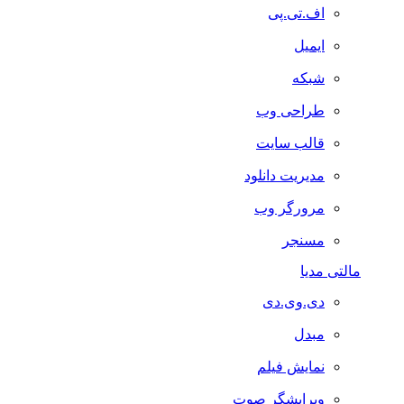
اف.تی.پی
ایمیل
شبکه
طراحی وب
قالب سایت
مدیریت دانلود
مرورگر وب
مسنجر
مالتی مدیا
دی.وی.دی
مبدل
نمایش فیلم
ویرایشگر صوت