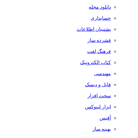
دانلود مجله
حسابداری
پشتیبان اطلاعات
فشرده ساز
فرهنگ لغت
کتاب الکترونیک
مهندسی
فایل و دیسک
سخت افزار
ابزار لینوکس
آفیس
بهینه ساز