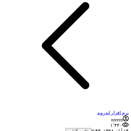
نرم افزار اندروید
nreern
۱٬۴۴۰
۱۴ آبان ۱۳۹۸،‏ ۵:۴۳