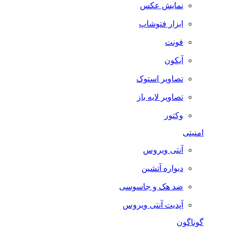
نمایش عکس
ابزار فتوشاپ
فونت
آیکون
تصاویر استوک
تصاویر لایه باز
وکتور
امنیتی
آنتی ویروس
دیواره آتشین
ضد هک و جاسوسی
آپدیت آنتی ویروس
گوناگون