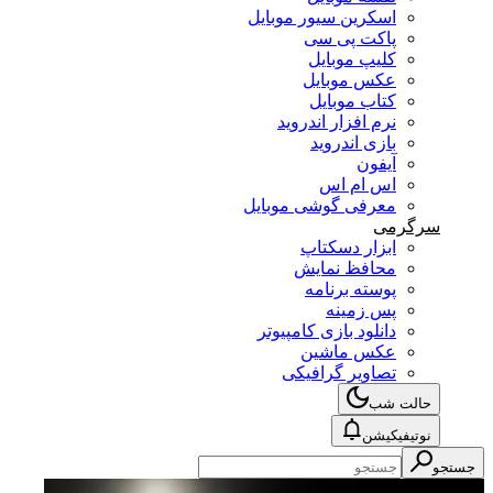
اسکرین سیور موبایل
پاکت پی سی
کلیپ موبایل
عکس موبایل
کتاب موبایل
نرم افزار اندروید
بازی اندروید
آیفون
اس ام اس
معرفی گوشی موبایل
سرگرمی
ابزار دسکتاپ
محافظ نمایش
پوسته برنامه
پس زمینه
دانلود بازی کامپیوتر
عکس ماشین
تصاویر گرافیکی
حالت شب
نوتیفیکیشن
جستجو