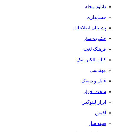
دانلود مجله
حسابداری
پشتیبان اطلاعات
فشرده ساز
فرهنگ لغت
کتاب الکترونیک
مهندسی
فایل و دیسک
سخت افزار
ابزار لینوکس
آفیس
بهینه ساز