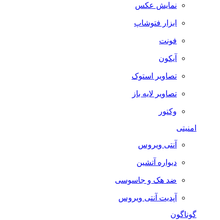
نمایش عکس
ابزار فتوشاپ
فونت
آیکون
تصاویر استوک
تصاویر لایه باز
وکتور
امنیتی
آنتی ویروس
دیواره آتشین
ضد هک و جاسوسی
آپدیت آنتی ویروس
گوناگون