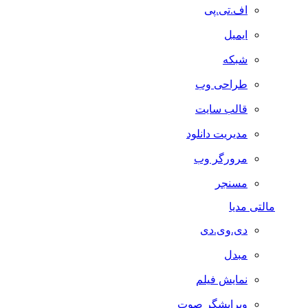
اف.تی.پی
ایمیل
شبکه
طراحی وب
قالب سایت
مدیریت دانلود
مرورگر وب
مسنجر
مالتی مدیا
دی.وی.دی
مبدل
نمایش فیلم
ویرایشگر صوت