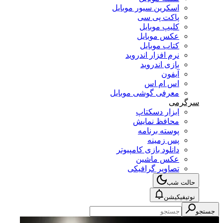
اسکرین سیور موبایل
پاکت پی سی
کلیپ موبایل
عکس موبایل
کتاب موبایل
نرم افزار اندروید
بازی اندروید
آیفون
اس ام اس
معرفی گوشی موبایل
سرگرمی
ابزار دسکتاپ
محافظ نمایش
پوسته برنامه
پس زمینه
دانلود بازی کامپیوتر
عکس ماشین
تصاویر گرافیکی
حالت شب
نوتیفیکیشن
جستجو