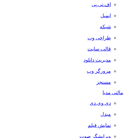
اف.تی.پی
ایمیل
شبکه
طراحی وب
قالب سایت
مدیریت دانلود
مرورگر وب
مسنجر
مالتی مدیا
دی.وی.دی
مبدل
نمایش فیلم
ویرایشگر صوت