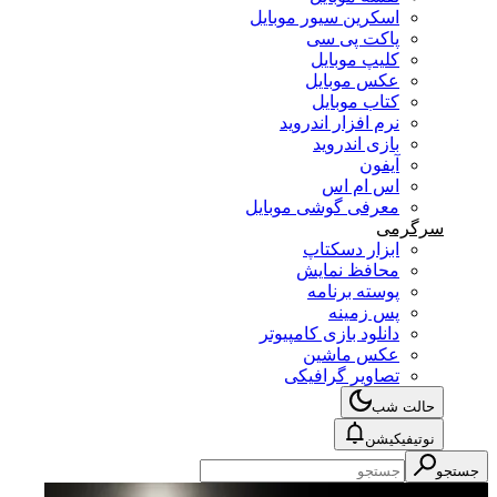
اسکرین سیور موبایل
پاکت پی سی
کلیپ موبایل
عکس موبایل
کتاب موبایل
نرم افزار اندروید
بازی اندروید
آیفون
اس ام اس
معرفی گوشی موبایل
سرگرمی
ابزار دسکتاپ
محافظ نمایش
پوسته برنامه
پس زمینه
دانلود بازی کامپیوتر
عکس ماشین
تصاویر گرافیکی
حالت شب
نوتیفیکیشن
جستجو