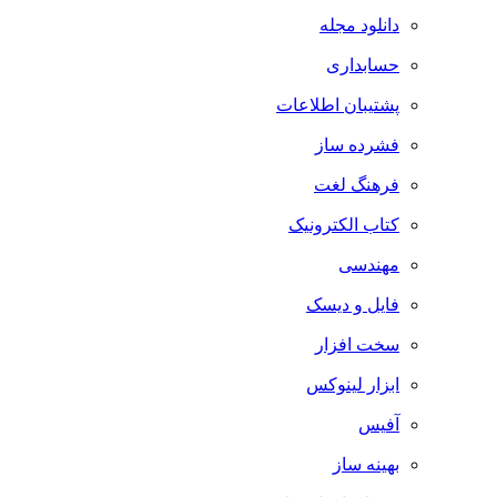
دانلود مجله
حسابداری
پشتیبان اطلاعات
فشرده ساز
فرهنگ لغت
کتاب الکترونیک
مهندسی
فایل و دیسک
سخت افزار
ابزار لینوکس
آفیس
بهینه ساز