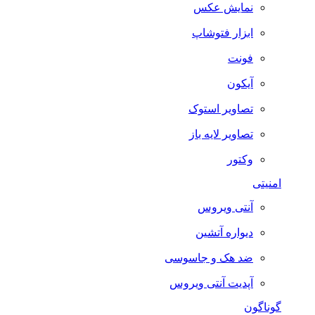
نمایش عکس
ابزار فتوشاپ
فونت
آیکون
تصاویر استوک
تصاویر لایه باز
وکتور
امنیتی
آنتی ویروس
دیواره آتشین
ضد هک و جاسوسی
آپدیت آنتی ویروس
گوناگون