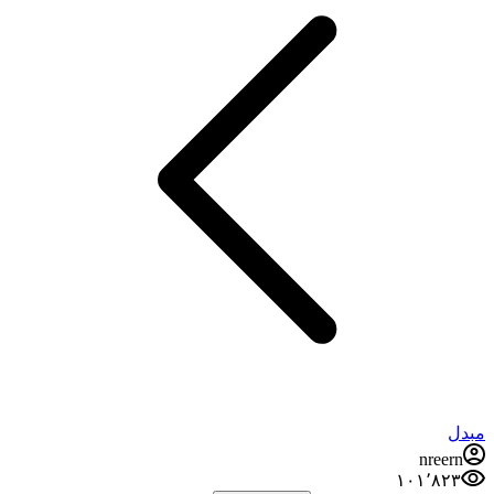
مبدل
nreern
۱۰۱٬۸۲۳