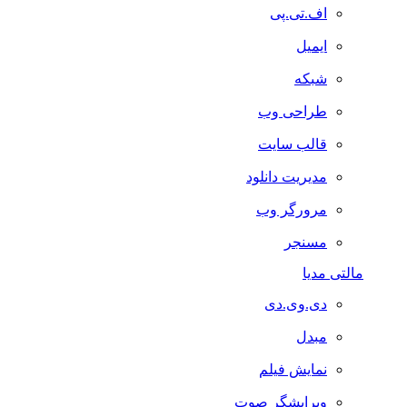
اف.تی.پی
ایمیل
شبکه
طراحی وب
قالب سایت
مدیریت دانلود
مرورگر وب
مسنجر
مالتی مدیا
دی.وی.دی
مبدل
نمایش فیلم
ویرایشگر صوت