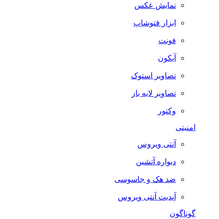
نمایش عکس
ابزار فتوشاپ
فونت
آیکون
تصاویر استوک
تصاویر لایه باز
وکتور
امنیتی
آنتی ویروس
دیواره آتشین
ضد هک و جاسوسی
آپدیت آنتی ویروس
گوناگون