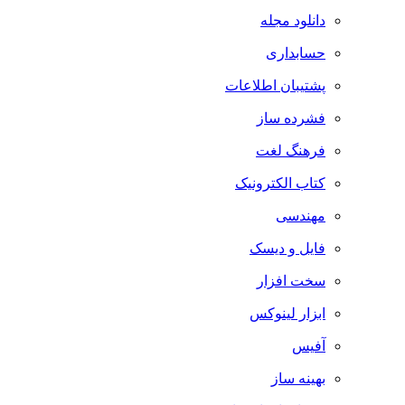
دانلود مجله
حسابداری
پشتیبان اطلاعات
فشرده ساز
فرهنگ لغت
کتاب الکترونیک
مهندسی
فایل و دیسک
سخت افزار
ابزار لینوکس
آفیس
بهینه ساز