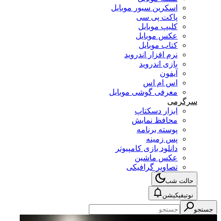
اسکرین سیور موبایل
پاکت پی سی
کلیپ موبایل
عکس موبایل
کتاب موبایل
نرم افزار اندروید
بازی اندروید
آیفون
اس ام اس
معرفی گوشی موبایل
سرگرمی
ابزار دسکتاپ
محافظ نمایش
پوسته برنامه
پس زمینه
دانلود بازی کامپیوتر
عکس ماشین
تصاویر گرافیکی
حالت شب
نوتیفیکیشن
جستجو