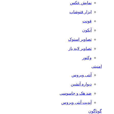
نمایش عکس
ابزار فتوشاپ
فونت
آیکون
تصاویر استوک
تصاویر لایه باز
وکتور
امنیتی
آنتی ویروس
دیواره آتشین
ضد هک و جاسوسی
آپدیت آنتی ویروس
گوناگون