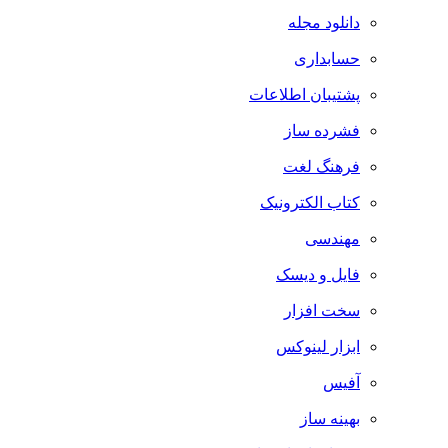
دانلود مجله
حسابداری
پشتیبان اطلاعات
فشرده ساز
فرهنگ لغت
کتاب الکترونیک
مهندسی
فایل و دیسک
سخت افزار
ابزار لینوکس
آفیس
بهینه ساز