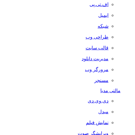
اف.تی.پی
ایمیل
شبکه
طراحی وب
قالب سایت
مدیریت دانلود
مرورگر وب
مسنجر
مالتی مدیا
دی.وی.دی
مبدل
نمایش فیلم
ویرایشگر صوت