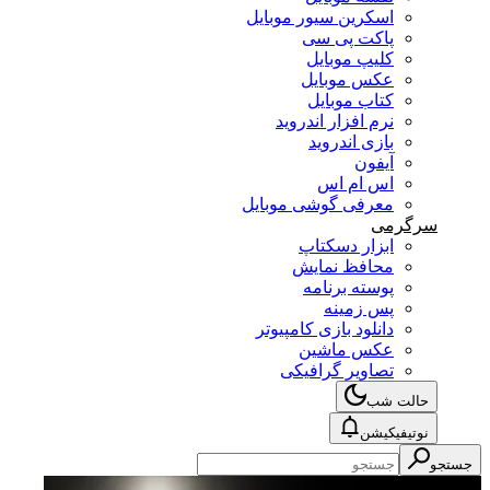
اسکرین سیور موبایل
پاکت پی سی
کلیپ موبایل
عکس موبایل
کتاب موبایل
نرم افزار اندروید
بازی اندروید
آیفون
اس ام اس
معرفی گوشی موبایل
سرگرمی
ابزار دسکتاپ
محافظ نمایش
پوسته برنامه
پس زمینه
دانلود بازی کامپیوتر
عکس ماشین
تصاویر گرافیکی
حالت شب
نوتیفیکیشن
جستجو