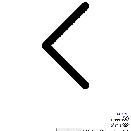
امنیتی
nreern
۵٬۲۴۴
۷ فروردین ۱۳۹۸،‏ ۱۸:۱۲