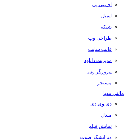
اف.تی.پی
ایمیل
شبکه
طراحی وب
قالب سایت
مدیریت دانلود
مرورگر وب
مسنجر
مالتی مدیا
دی.وی.دی
مبدل
نمایش فیلم
ویرایشگر صوت