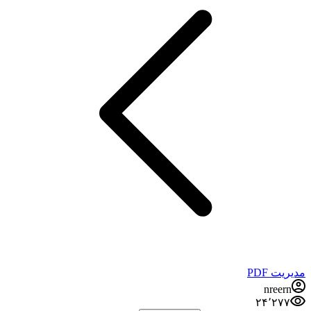
مدیریت PDF
nreern
۲۴٬۲۷۷