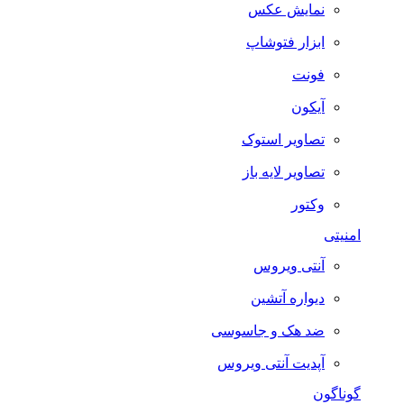
نمایش عکس
ابزار فتوشاپ
فونت
آیکون
تصاویر استوک
تصاویر لایه باز
وکتور
امنیتی
آنتی ویروس
دیواره آتشین
ضد هک و جاسوسی
آپدیت آنتی ویروس
گوناگون