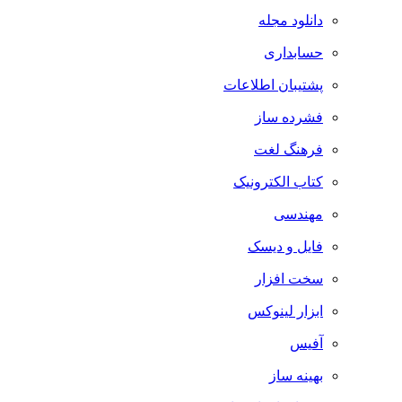
دانلود مجله
حسابداری
پشتیبان اطلاعات
فشرده ساز
فرهنگ لغت
کتاب الکترونیک
مهندسی
فایل و دیسک
سخت افزار
ابزار لینوکس
آفیس
بهینه ساز