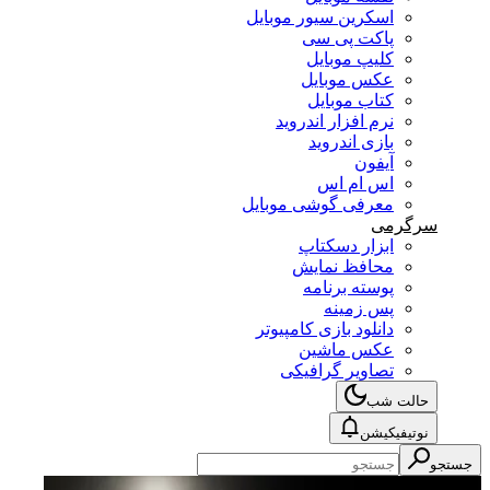
اسکرین سیور موبایل
پاکت پی سی
کلیپ موبایل
عکس موبایل
کتاب موبایل
نرم افزار اندروید
بازی اندروید
آیفون
اس ام اس
معرفی گوشی موبایل
سرگرمی
ابزار دسکتاپ
محافظ نمایش
پوسته برنامه
پس زمینه
دانلود بازی کامپیوتر
عکس ماشین
تصاویر گرافیکی
حالت شب
نوتیفیکیشن
جستجو