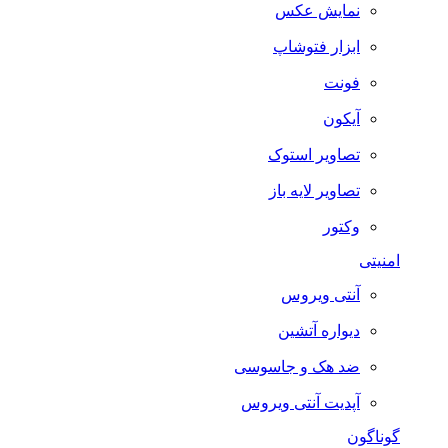
نمایش عکس
ابزار فتوشاپ
فونت
آیکون
تصاویر استوک
تصاویر لایه باز
وکتور
امنیتی
آنتی ویروس
دیواره آتشین
ضد هک و جاسوسی
آپدیت آنتی ویروس
گوناگون