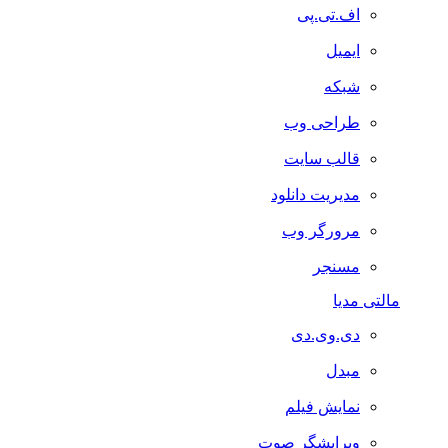
اف.تی.پی
ایمیل
شبکه
طراحی وب
قالب سایت
مدیریت دانلود
مرورگر وب
مسنجر
مالتی مدیا
دی.وی.دی
مبدل
نمایش فیلم
ویرایشگر صوت