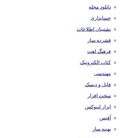
دانلود مجله
حسابداری
پشتیبان اطلاعات
فشرده ساز
فرهنگ لغت
کتاب الکترونیک
مهندسی
فایل و دیسک
سخت افزار
ابزار لینوکس
آفیس
بهینه ساز