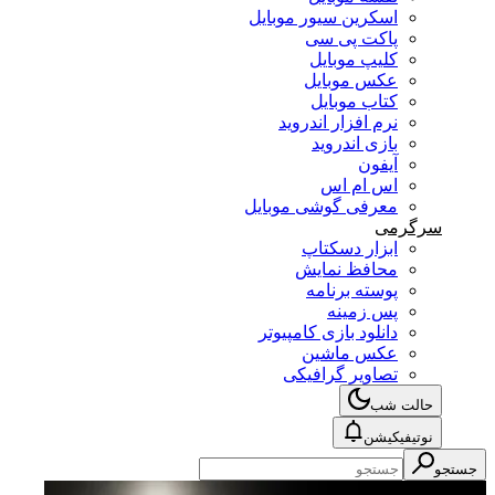
اسکرین سیور موبایل
پاکت پی سی
کلیپ موبایل
عکس موبایل
کتاب موبایل
نرم افزار اندروید
بازی اندروید
آیفون
اس ام اس
معرفی گوشی موبایل
سرگرمی
ابزار دسکتاپ
محافظ نمایش
پوسته برنامه
پس زمینه
دانلود بازی کامپیوتر
عکس ماشین
تصاویر گرافیکی
حالت شب
نوتیفیکیشن
جستجو