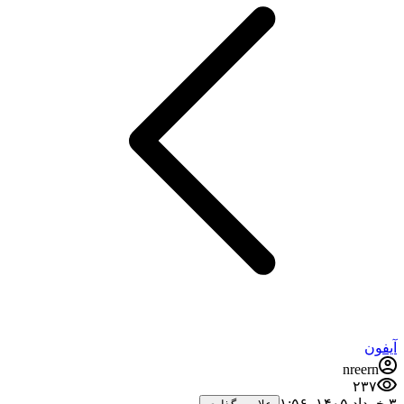
آیفون
nreern
۲۳۷
۳ خرداد ۱۴۰۵،‏ ۱:۵۶