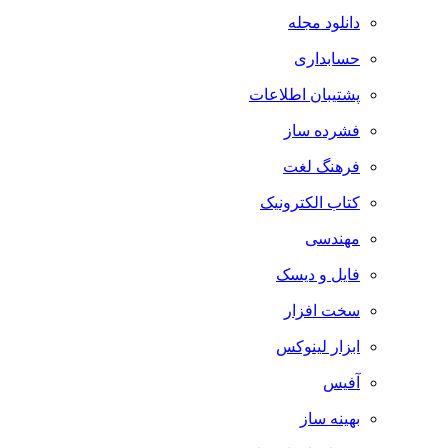
دانلود مجله
حسابداری
پشتیبان اطلاعات
فشرده ساز
فرهنگ لغت
کتاب الکترونیک
مهندسی
فایل و دیسک
سخت افزار
ابزار لینوکس
آفیس
بهینه ساز