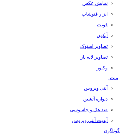
نمایش عکس
ابزار فتوشاپ
فونت
آیکون
تصاویر استوک
تصاویر لایه باز
وکتور
امنیتی
آنتی ویروس
دیواره آتشین
ضد هک و جاسوسی
آپدیت آنتی ویروس
گوناگون