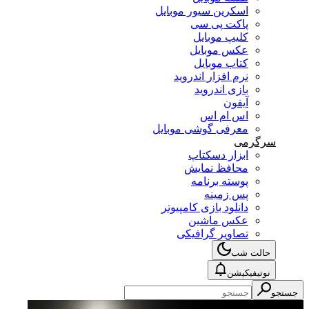
اسکرین سیور موبایل
پاکت پی سی
کلیپ موبایل
عکس موبایل
کتاب موبایل
نرم افزار اندروید
بازی اندروید
آیفون
اس ام اس
معرفی گوشی موبایل
سرگرمی
ابزار دسکتاپ
محافظ نمایش
پوسته برنامه
پس زمینه
دانلود بازی کامپیوتر
عکس ماشین
تصاویر گرافیکی
حالت شب
نوتیفیکیشن
جستجو