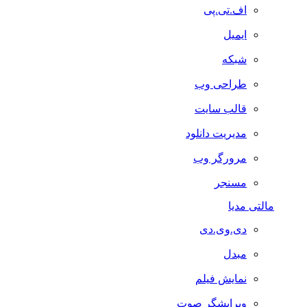
اف.تی.پی
ایمیل
شبکه
طراحی وب
قالب سایت
مدیریت دانلود
مرورگر وب
مسنجر
مالتی مدیا
دی.وی.دی
مبدل
نمایش فیلم
ویرایشگر صوت