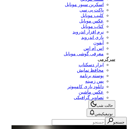
اسکرین سیور موبایل
پاکت پی سی
کلیپ موبایل
عکس موبایل
کتاب موبایل
نرم افزار اندروید
بازی اندروید
آیفون
اس ام اس
معرفی گوشی موبایل
سرگرمی
ابزار دسکتاپ
محافظ نمایش
پوسته برنامه
پس زمینه
دانلود بازی کامپیوتر
عکس ماشین
تصاویر گرافیکی
حالت شب
نوتیفیکیشن
جستجو