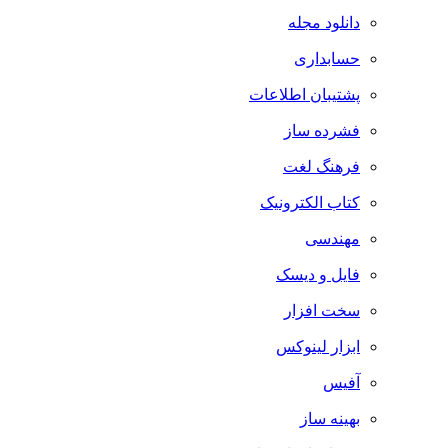
دانلود مجله
حسابداری
پشتیبان اطلاعات
فشرده ساز
فرهنگ لغت
کتاب الکترونیک
مهندسی
فایل و دیسک
سخت افزار
ابزار لینوکس
آفیس
بهینه ساز