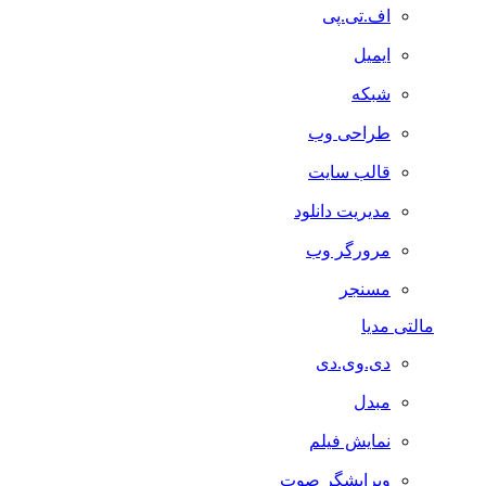
اف.تی.پی
ایمیل
شبکه
طراحی وب
قالب سایت
مدیریت دانلود
مرورگر وب
مسنجر
مالتی مدیا
دی.وی.دی
مبدل
نمایش فیلم
ویرایشگر صوت