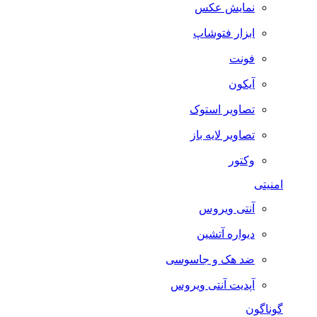
نمایش عکس
ابزار فتوشاپ
فونت
آیکون
تصاویر استوک
تصاویر لایه باز
وکتور
امنیتی
آنتی ویروس
دیواره آتشین
ضد هک و جاسوسی
آپدیت آنتی ویروس
گوناگون