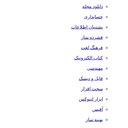
دانلود مجله
حسابداری
پشتیبان اطلاعات
فشرده ساز
فرهنگ لغت
کتاب الکترونیک
مهندسی
فایل و دیسک
سخت افزار
ابزار لینوکس
آفیس
بهینه ساز