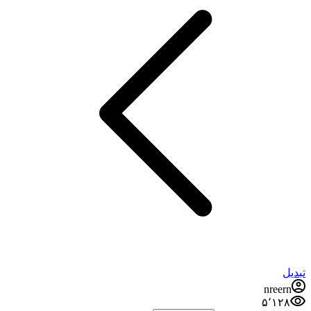
تبدیل
nreern
۵٬۱۲۸