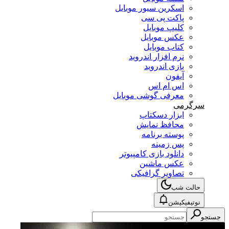
اسکرین سیور موبایل
پاکت پی سی
کلیپ موبایل
عکس موبایل
کتاب موبایل
نرم افزار اندروید
بازی اندروید
آیفون
اس ام اس
معرفی گوشی موبایل
سرگرمی
ابزار دسکتاپ
محافظ نمایش
پوسته برنامه
پس زمینه
دانلود بازی کامپیوتر
عکس ماشین
تصاویر گرافیکی
حالت شب
نوتیفیکیشن
جستجو