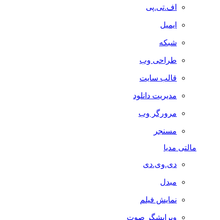
اف.تی.پی
ایمیل
شبکه
طراحی وب
قالب سایت
مدیریت دانلود
مرورگر وب
مسنجر
مالتی مدیا
دی.وی.دی
مبدل
نمایش فیلم
ویرایشگر صوت