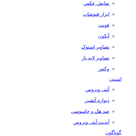
نمایش عکس
ابزار فتوشاپ
فونت
آیکون
تصاویر استوک
تصاویر لایه باز
وکتور
امنیتی
آنتی ویروس
دیواره آتشین
ضد هک و جاسوسی
آپدیت آنتی ویروس
گوناگون