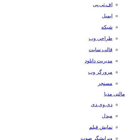
اف.تی.پی
ایمیل
شبکه
طراحی وب
قالب سایت
مدیریت دانلود
مرورگر وب
مسنجر
مالتی مدیا
دی.وی.دی
مبدل
نمایش فیلم
ویرایشگر صوت