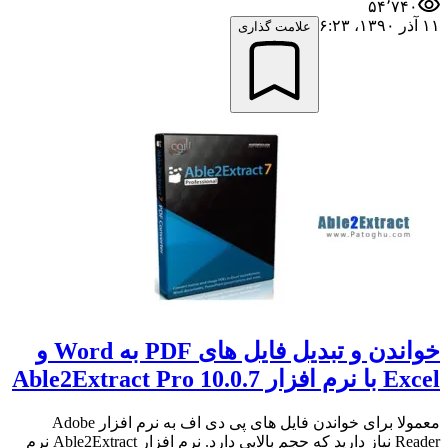
۵۴٬۷۴۰
۱۱ آذر ۱۳۹۰،‏ ۶:۲۳
علامت گذاری
خواندن و تبدیل فایل های PDF به Word و
Excel با نرم افزار Able2Extract Pro 10.0.7
معمولا برای خواندن فایل های پی دی اف به نرم افزار Adobe
Reader نیاز دارید که حجم بالایی دارد. نرم افزار Able2Extract نرم