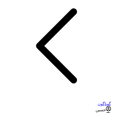
گوناگون
حسین