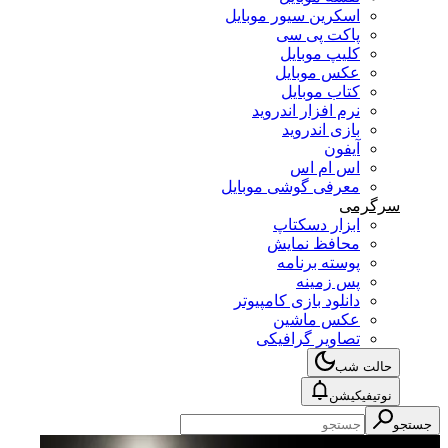
اسکرین سیور موبایل
پاکت پی سی
کلیپ موبایل
عکس موبایل
کتاب موبایل
نرم افزار اندروید
بازی اندروید
آیفون
اس ام اس
معرفی گوشی موبایل
سرگرمی
ابزار دسکتاپ
محافظ نمایش
پوسته برنامه
پس زمینه
دانلود بازی کامپیوتر
عکس ماشین
تصاویر گرافیکی
حالت شب
نوتیفیکیشن
جستجو