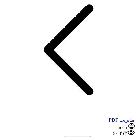
مدیریت PDF
nreern
۶۰٬۴۷۲