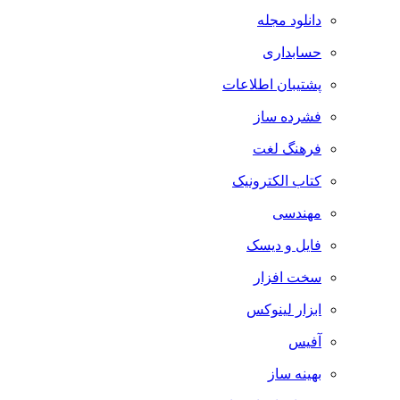
دانلود مجله
حسابداری
پشتیبان اطلاعات
فشرده ساز
فرهنگ لغت
کتاب الکترونیک
مهندسی
فایل و دیسک
سخت افزار
ابزار لینوکس
آفیس
بهینه ساز