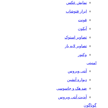
نمایش عکس
ابزار فتوشاپ
فونت
آیکون
تصاویر استوک
تصاویر لایه باز
وکتور
امنیتی
آنتی ویروس
دیواره آتشین
ضد هک و جاسوسی
آپدیت آنتی ویروس
گوناگون