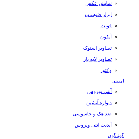
نمایش عکس
ابزار فتوشاپ
فونت
آیکون
تصاویر استوک
تصاویر لایه باز
وکتور
امنیتی
آنتی ویروس
دیواره آتشین
ضد هک و جاسوسی
آپدیت آنتی ویروس
گوناگون