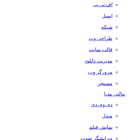
اف.تی.پی
ایمیل
شبکه
طراحی وب
قالب سایت
مدیریت دانلود
مرورگر وب
مسنجر
مالتی مدیا
دی.وی.دی
مبدل
نمایش فیلم
ویرایشگر صوت