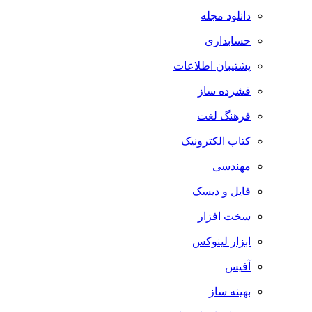
دانلود مجله
حسابداری
پشتیبان اطلاعات
فشرده ساز
فرهنگ لغت
کتاب الکترونیک
مهندسی
فایل و دیسک
سخت افزار
ابزار لینوکس
آفیس
بهینه ساز