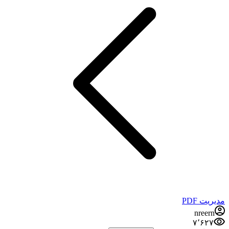
مدیریت PDF
nreern
۷٬۶۲۷