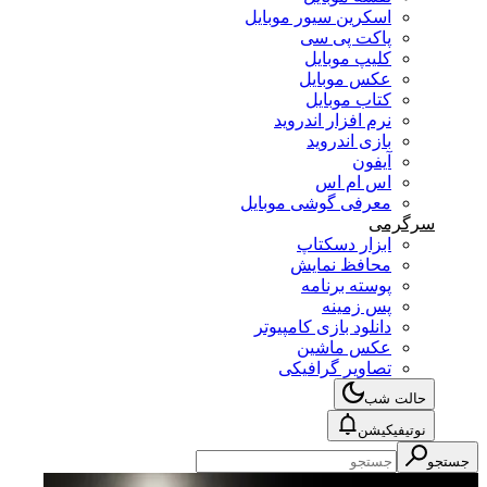
اسکرین سیور موبایل
پاکت پی سی
کلیپ موبایل
عکس موبایل
کتاب موبایل
نرم افزار اندروید
بازی اندروید
آیفون
اس ام اس
معرفی گوشی موبایل
سرگرمی
ابزار دسکتاپ
محافظ نمایش
پوسته برنامه
پس زمینه
دانلود بازی کامپیوتر
عکس ماشین
تصاویر گرافیکی
حالت شب
نوتیفیکیشن
جستجو