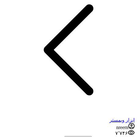
ابزار وبمستر
nreern
۷٬۷۴۶