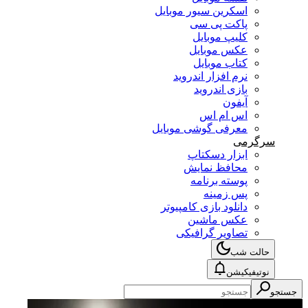
اسکرین سیور موبایل
پاکت پی سی
کلیپ موبایل
عکس موبایل
کتاب موبایل
نرم افزار اندروید
بازی اندروید
آیفون
اس ام اس
معرفی گوشی موبایل
سرگرمی
ابزار دسکتاپ
محافظ نمایش
پوسته برنامه
پس زمینه
دانلود بازی کامپیوتر
عکس ماشین
تصاویر گرافیکی
حالت شب
نوتیفیکیشن
جستجو