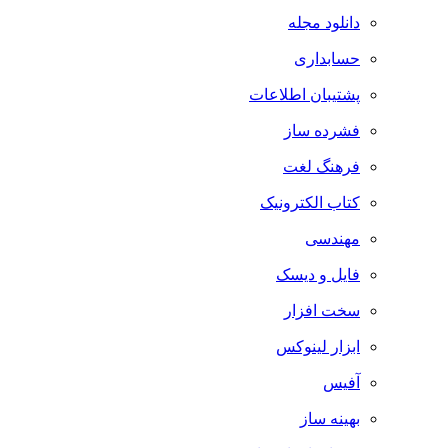
دانلود مجله
حسابداری
پشتیبان اطلاعات
فشرده ساز
فرهنگ لغت
کتاب الکترونیک
مهندسی
فایل و دیسک
سخت افزار
ابزار لینوکس
آفیس
بهینه ساز