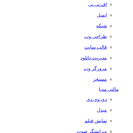
اف.تی.پی
ایمیل
شبکه
طراحی وب
قالب سایت
مدیریت دانلود
مرورگر وب
مسنجر
مالتی مدیا
دی.وی.دی
مبدل
نمایش فیلم
ویرایشگر صوت