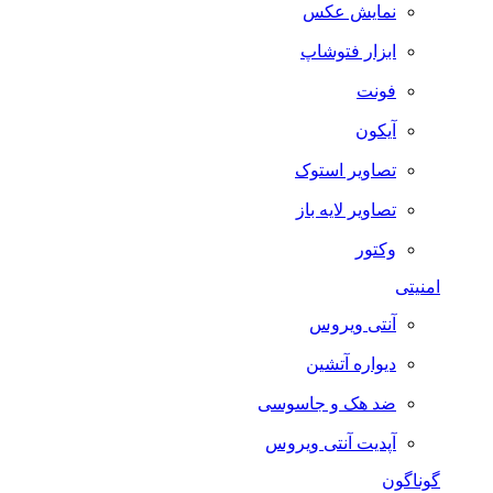
نمایش عکس
ابزار فتوشاپ
فونت
آیکون
تصاویر استوک
تصاویر لایه باز
وکتور
امنیتی
آنتی ویروس
دیواره آتشین
ضد هک و جاسوسی
آپدیت آنتی ویروس
گوناگون