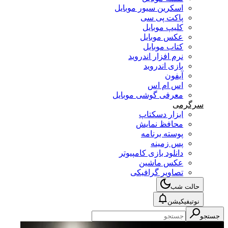
اسکرین سیور موبایل
پاکت پی سی
کلیپ موبایل
عکس موبایل
کتاب موبایل
نرم افزار اندروید
بازی اندروید
آیفون
اس ام اس
معرفی گوشی موبایل
سرگرمی
ابزار دسکتاپ
محافظ نمایش
پوسته برنامه
پس زمینه
دانلود بازی کامپیوتر
عکس ماشین
تصاویر گرافیکی
حالت شب
نوتیفیکیشن
جستجو