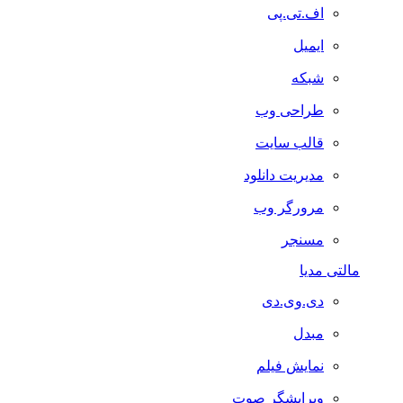
اف.تی.پی
ایمیل
شبکه
طراحی وب
قالب سایت
مدیریت دانلود
مرورگر وب
مسنجر
مالتی مدیا
دی.وی.دی
مبدل
نمایش فیلم
ویرایشگر صوت