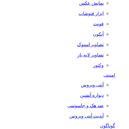
نمایش عکس
ابزار فتوشاپ
فونت
آیکون
تصاویر استوک
تصاویر لایه باز
وکتور
امنیتی
آنتی ویروس
دیواره آتشین
ضد هک و جاسوسی
آپدیت آنتی ویروس
گوناگون