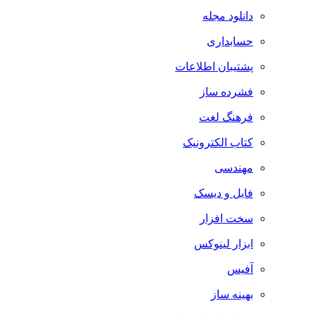
دانلود مجله
حسابداری
پشتیبان اطلاعات
فشرده ساز
فرهنگ لغت
کتاب الکترونیک
مهندسی
فایل و دیسک
سخت افزار
ابزار لینوکس
آفیس
بهینه ساز