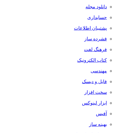
دانلود مجله
حسابداری
پشتیبان اطلاعات
فشرده ساز
فرهنگ لغت
کتاب الکترونیک
مهندسی
فایل و دیسک
سخت افزار
ابزار لینوکس
آفیس
بهینه ساز