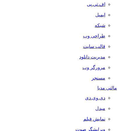
اف.تی.پی
ایمیل
شبکه
طراحی وب
قالب سایت
مدیریت دانلود
مرورگر وب
مسنجر
مالتی مدیا
دی.وی.دی
مبدل
نمایش فیلم
ویرایشگر صوت