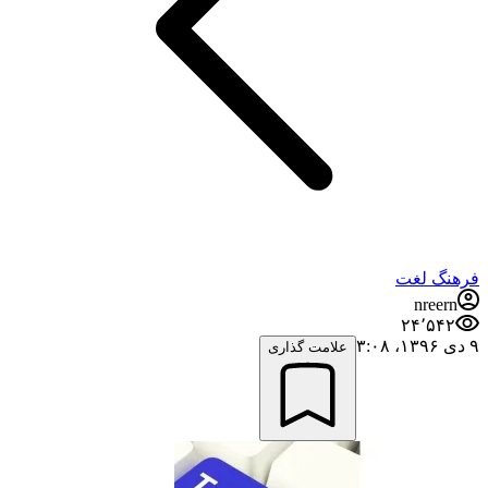
فرهنگ لغت
nreern
۲۴٬۵۴۲
۹ دی ۱۳۹۶،‏ ۳:۰۸
علامت گذاری