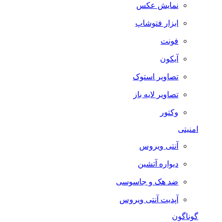
نمایش عکس
ابزار فتوشاپ
فونت
آیکون
تصاویر استوک
تصاویر لایه باز
وکتور
امنیتی
آنتی ویروس
دیواره آتشین
ضد هک و جاسوسی
آپدیت آنتی ویروس
گوناگون