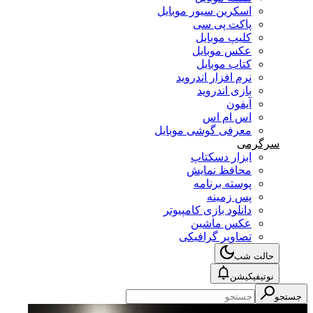
اسکرین سیور موبایل
پاکت پی سی
کلیپ موبایل
عکس موبایل
کتاب موبایل
نرم افزار اندروید
بازی اندروید
آیفون
اس ام اس
معرفی گوشی موبایل
سرگرمی
ابزار دسکتاپ
محافظ نمایش
پوسته برنامه
پس زمینه
دانلود بازی کامپیوتر
عکس ماشین
تصاویر گرافیکی
حالت شب
نوتیفیکیشن
جستجو