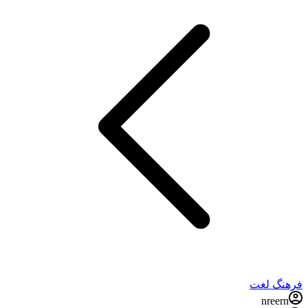
فرهنگ لغت
nreern