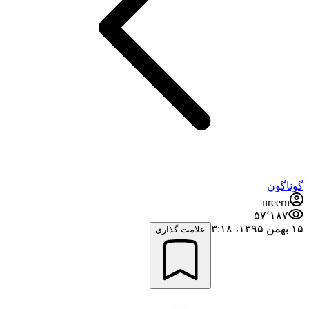
گوناگون
nreern
۵۷٬۱۸۷
۱۵ بهمن ۱۳۹۵،‏ ۳:۱۸
علامت گذاری