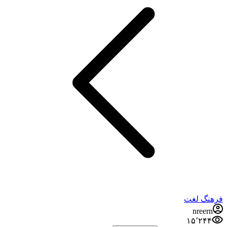
فرهنگ لغت
nreern
۱۵٬۲۴۴