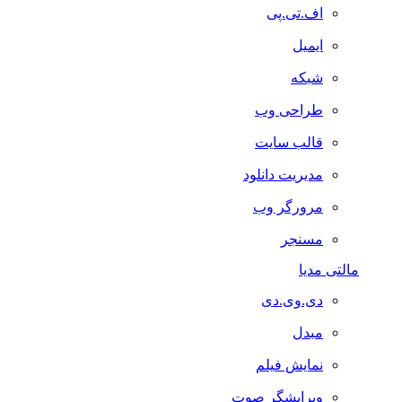
اف.تی.پی
ایمیل
شبکه
طراحی وب
قالب سایت
مدیریت دانلود
مرورگر وب
مسنجر
مالتی مدیا
دی.وی.دی
مبدل
نمایش فیلم
ویرایشگر صوت