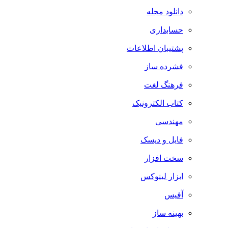
دانلود مجله
حسابداری
پشتیبان اطلاعات
فشرده ساز
فرهنگ لغت
کتاب الکترونیک
مهندسی
فایل و دیسک
سخت افزار
ابزار لینوکس
آفیس
بهینه ساز