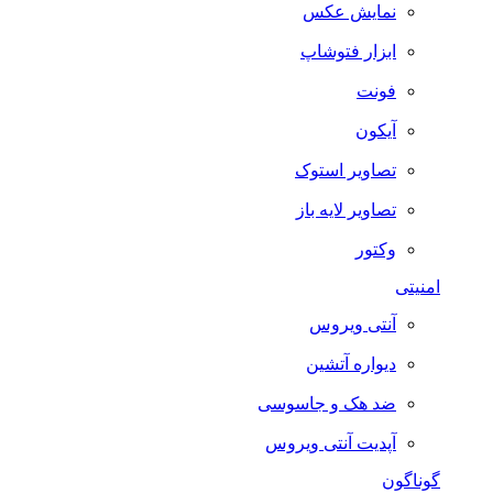
نمایش عکس
ابزار فتوشاپ
فونت
آیکون
تصاویر استوک
تصاویر لایه باز
وکتور
امنیتی
آنتی ویروس
دیواره آتشین
ضد هک و جاسوسی
آپدیت آنتی ویروس
گوناگون