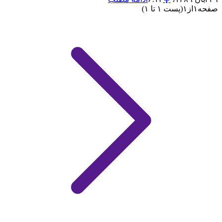
صفحه
۱
از
۱
(پست ۱ تا ۱)