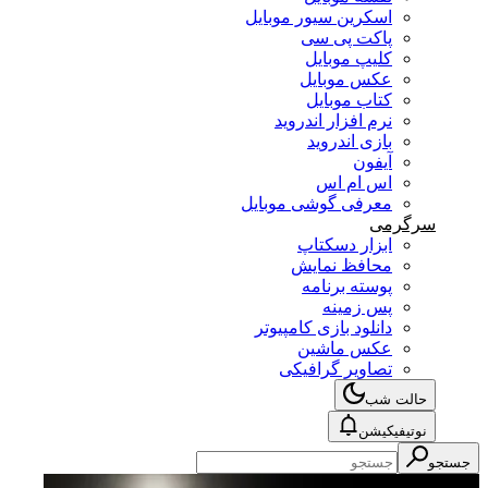
اسکرین سیور موبایل
پاکت پی سی
کلیپ موبایل
عکس موبایل
کتاب موبایل
نرم افزار اندروید
بازی اندروید
آیفون
اس ام اس
معرفی گوشی موبایل
سرگرمی
ابزار دسکتاپ
محافظ نمایش
پوسته برنامه
پس زمینه
دانلود بازی کامپیوتر
عکس ماشین
تصاویر گرافیکی
حالت شب
نوتیفیکیشن
جستجو