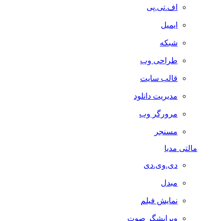
اف.تی.پی
ایمیل
شبکه
طراحی وب
قالب سایت
مدیریت دانلود
مرورگر وب
مسنجر
مالتی مدیا
دی.وی.دی
مبدل
نمایش فیلم
ویرایشگر صوت