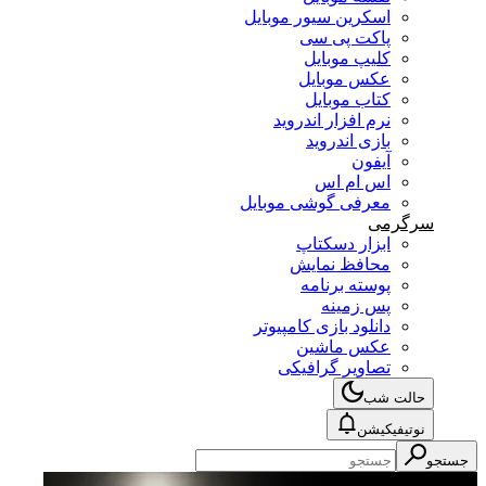
اسکرین سیور موبایل
پاکت پی سی
کلیپ موبایل
عکس موبایل
کتاب موبایل
نرم افزار اندروید
بازی اندروید
آیفون
اس ام اس
معرفی گوشی موبایل
سرگرمی
ابزار دسکتاپ
محافظ نمایش
پوسته برنامه
پس زمینه
دانلود بازی کامپیوتر
عکس ماشین
تصاویر گرافیکی
حالت شب
نوتیفیکیشن
جستجو