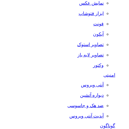
نمایش عکس
ابزار فتوشاپ
فونت
آیکون
تصاویر استوک
تصاویر لایه باز
وکتور
امنیتی
آنتی ویروس
دیواره آتشین
ضد هک و جاسوسی
آپدیت آنتی ویروس
گوناگون