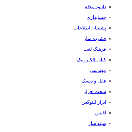
دانلود مجله
حسابداری
پشتیبان اطلاعات
فشرده ساز
فرهنگ لغت
کتاب الکترونیک
مهندسی
فایل و دیسک
سخت افزار
ابزار لینوکس
آفیس
بهینه ساز