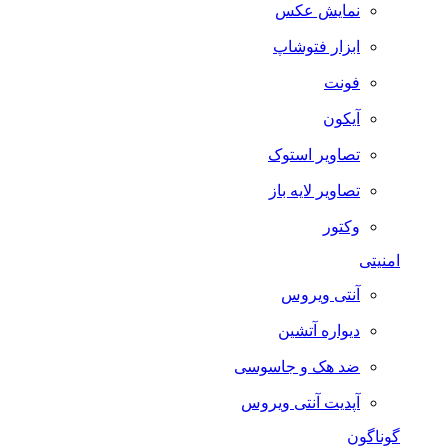
نمایش عکس
ابزار فتوشاپ
فونت
آیکون
تصاویر استوک
تصاویر لایه باز
وکتور
امنیتی
آنتی ویروس
دیواره آتشین
ضد هک و جاسوسی
آپدیت آنتی ویروس
گوناگون