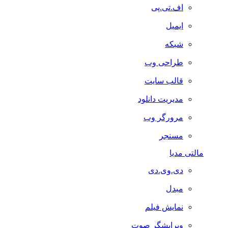
اف.تی.پی
ایمیل
شبکه
طراحی وب
قالب سایت
مدیریت دانلود
مرورگر وب
مسنجر
مالتی مدیا
دی.وی.دی
مبدل
نمایش فیلم
ویرایشگر صوت