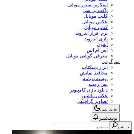
اسکرین سیور موبایل
پاکت پی سی
کلیپ موبایل
عکس موبایل
کتاب موبایل
نرم افزار اندروید
بازی اندروید
آیفون
اس ام اس
معرفی گوشی موبایل
سرگرمی
ابزار دسکتاپ
محافظ نمایش
پوسته برنامه
پس زمینه
دانلود بازی کامپیوتر
عکس ماشین
تصاویر گرافیکی
حالت شب
نوتیفیکیشن
جستجو