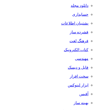
دانلود مجله
حسابداری
پشتیبان اطلاعات
فشرده ساز
فرهنگ لغت
کتاب الکترونیک
مهندسی
فایل و دیسک
سخت افزار
ابزار لینوکس
آفیس
بهینه ساز