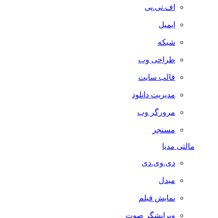
اف.تی.پی
ایمیل
شبکه
طراحی وب
قالب سایت
مدیریت دانلود
مرورگر وب
مسنجر
مالتی مدیا
دی.وی.دی
مبدل
نمایش فیلم
ویرایشگر صوت