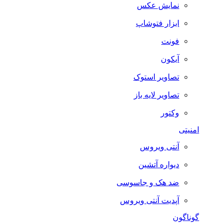
نمایش عکس
ابزار فتوشاپ
فونت
آیکون
تصاویر استوک
تصاویر لایه باز
وکتور
امنیتی
آنتی ویروس
دیواره آتشین
ضد هک و جاسوسی
آپدیت آنتی ویروس
گوناگون