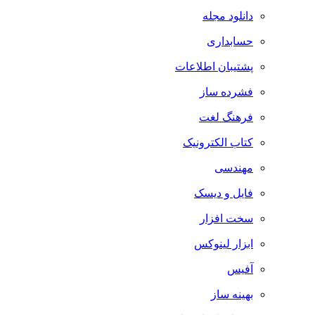
دانلود مجله
حسابداری
پشتیبان اطلاعات
فشرده ساز
فرهنگ لغت
کتاب الکترونیک
مهندسی
فایل و دیسک
سخت افزار
ابزار لینوکس
آفیس
بهینه ساز