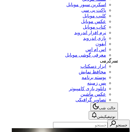
اسکرین سیور موبایل
پاکت پی سی
کلیپ موبایل
عکس موبایل
کتاب موبایل
نرم افزار اندروید
بازی اندروید
آیفون
اس ام اس
معرفی گوشی موبایل
سرگرمی
ابزار دسکتاپ
محافظ نمایش
پوسته برنامه
پس زمینه
دانلود بازی کامپیوتر
عکس ماشین
تصاویر گرافیکی
حالت شب
نوتیفیکیشن
جستجو