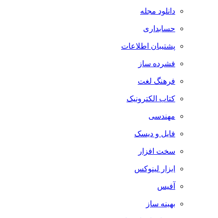
دانلود مجله
حسابداری
پشتیبان اطلاعات
فشرده ساز
فرهنگ لغت
کتاب الکترونیک
مهندسی
فایل و دیسک
سخت افزار
ابزار لینوکس
آفیس
بهینه ساز