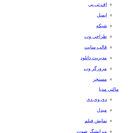
اف.تی.پی
ایمیل
شبکه
طراحی وب
قالب سایت
مدیریت دانلود
مرورگر وب
مسنجر
مالتی مدیا
دی.وی.دی
مبدل
نمایش فیلم
ویرایشگر صوت