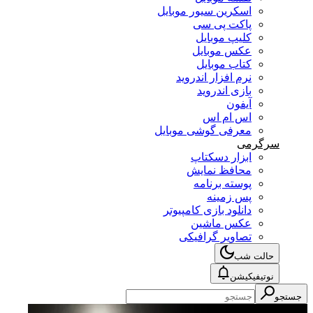
اسکرین سیور موبایل
پاکت پی سی
کلیپ موبایل
عکس موبایل
کتاب موبایل
نرم افزار اندروید
بازی اندروید
آیفون
اس ام اس
معرفی گوشی موبایل
سرگرمی
ابزار دسکتاپ
محافظ نمایش
پوسته برنامه
پس زمینه
دانلود بازی کامپیوتر
عکس ماشین
تصاویر گرافیکی
حالت شب
نوتیفیکیشن
جستجو