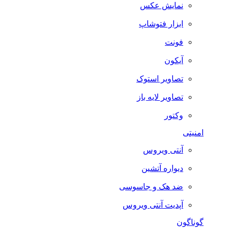
نمایش عکس
ابزار فتوشاپ
فونت
آیکون
تصاویر استوک
تصاویر لایه باز
وکتور
امنیتی
آنتی ویروس
دیواره آتشین
ضد هک و جاسوسی
آپدیت آنتی ویروس
گوناگون