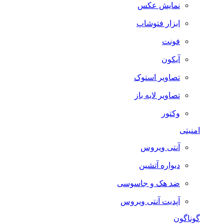
نمایش عکس
ابزار فتوشاپ
فونت
آیکون
تصاویر استوک
تصاویر لایه باز
وکتور
امنیتی
آنتی ویروس
دیواره آتشین
ضد هک و جاسوسی
آپدیت آنتی ویروس
گوناگون