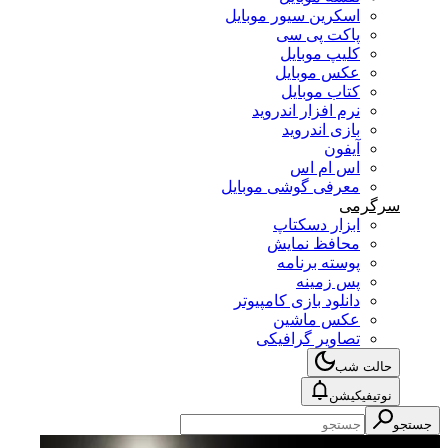
اسکرین سیور موبایل
پاکت پی سی
کلیپ موبایل
عکس موبایل
کتاب موبایل
نرم افزار اندروید
بازی اندروید
آیفون
اس ام اس
معرفی گوشی موبایل
سرگرمی
ابزار دسکتاپ
محافظ نمایش
پوسته برنامه
پس زمینه
دانلود بازی کامپیوتر
عکس ماشین
تصاویر گرافیکی
حالت شب
نوتیفیکیشن
جستجو