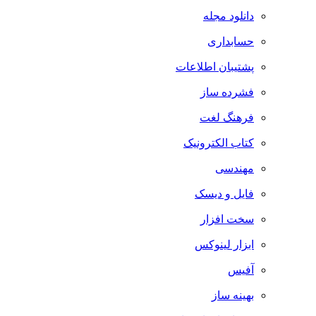
دانلود مجله
حسابداری
پشتیبان اطلاعات
فشرده ساز
فرهنگ لغت
کتاب الکترونیک
مهندسی
فایل و دیسک
سخت افزار
ابزار لینوکس
آفیس
بهینه ساز