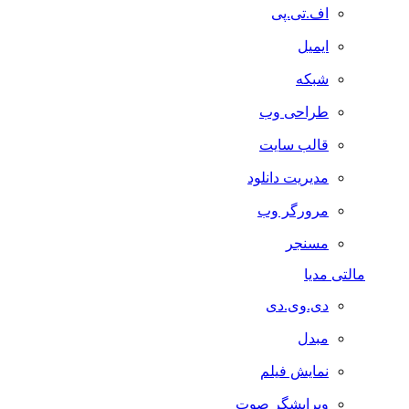
اف.تی.پی
ایمیل
شبکه
طراحی وب
قالب سایت
مدیریت دانلود
مرورگر وب
مسنجر
مالتی مدیا
دی.وی.دی
مبدل
نمایش فیلم
ویرایشگر صوت