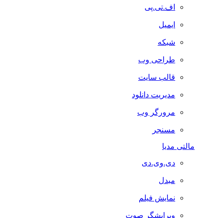
اف.تی.پی
ایمیل
شبکه
طراحی وب
قالب سایت
مدیریت دانلود
مرورگر وب
مسنجر
مالتی مدیا
دی.وی.دی
مبدل
نمایش فیلم
ویرایشگر صوت