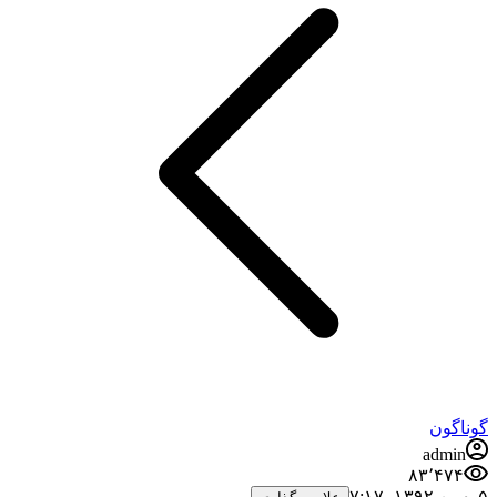
گوناگون
admin
۸۳٬۴۷۴
۵ بهمن ۱۳۹۲،‏ ۷:۱۷