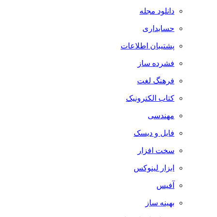
دانلود مجله
حسابداری
پشتیبان اطلاعات
فشرده ساز
فرهنگ لغت
کتاب الکترونیک
مهندسی
فایل و دیسک
سخت افزار
ابزار لینوکس
آفیس
بهینه ساز