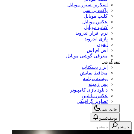
اسکرین سیور موبایل
پاکت پی سی
کلیپ موبایل
عکس موبایل
کتاب موبایل
نرم افزار اندروید
بازی اندروید
آیفون
اس ام اس
معرفی گوشی موبایل
سرگرمی
ابزار دسکتاپ
محافظ نمایش
پوسته برنامه
پس زمینه
دانلود بازی کامپیوتر
عکس ماشین
تصاویر گرافیکی
حالت شب
نوتیفیکیشن
جستجو