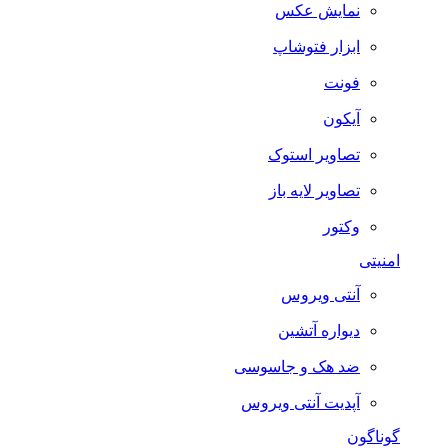
نمایش عکس
ابزار فتوشاپ
فونت
آیکون
تصاویر استوک
تصاویر لایه باز
وکتور
امنیتی
آنتی ویروس
دیواره آتشین
ضد هک و جاسوسی
آپدیت آنتی ویروس
گوناگون