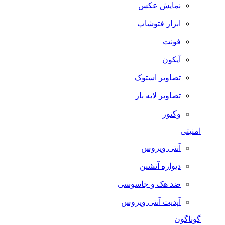
نمایش عکس
ابزار فتوشاپ
فونت
آیکون
تصاویر استوک
تصاویر لایه باز
وکتور
امنیتی
آنتی ویروس
دیواره آتشین
ضد هک و جاسوسی
آپدیت آنتی ویروس
گوناگون