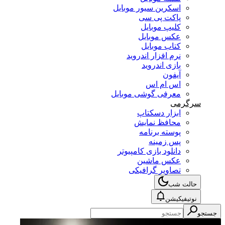
اسکرین سیور موبایل
پاکت پی سی
کلیپ موبایل
عکس موبایل
کتاب موبایل
نرم افزار اندروید
بازی اندروید
آیفون
اس ام اس
معرفی گوشی موبایل
سرگرمی
ابزار دسکتاپ
محافظ نمایش
پوسته برنامه
پس زمینه
دانلود بازی کامپیوتر
عکس ماشین
تصاویر گرافیکی
حالت شب
نوتیفیکیشن
جستجو