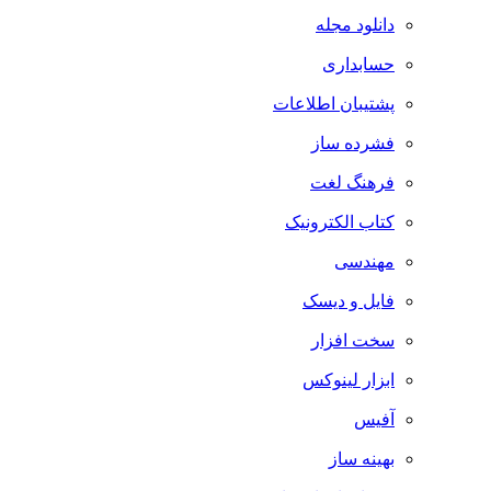
دانلود مجله
حسابداری
پشتیبان اطلاعات
فشرده ساز
فرهنگ لغت
کتاب الکترونیک
مهندسی
فایل و دیسک
سخت افزار
ابزار لینوکس
آفیس
بهینه ساز