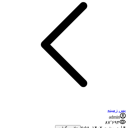
پس زمینه
admin
۸۷٬۶۹۴
۴ اردیبهشت ۱۴۰۲،‏ ۷:۵۸