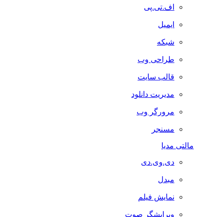
اف.تی.پی
ایمیل
شبکه
طراحی وب
قالب سایت
مدیریت دانلود
مرورگر وب
مسنجر
مالتی مدیا
دی.وی.دی
مبدل
نمایش فیلم
ویرایشگر صوت