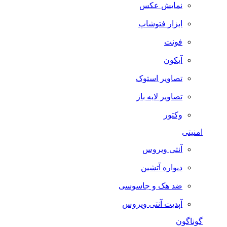
نمایش عکس
ابزار فتوشاپ
فونت
آیکون
تصاویر استوک
تصاویر لایه باز
وکتور
امنیتی
آنتی ویروس
دیواره آتشین
ضد هک و جاسوسی
آپدیت آنتی ویروس
گوناگون