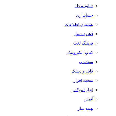
دانلود مجله
حسابداری
پشتیبان اطلاعات
فشرده ساز
فرهنگ لغت
کتاب الکترونیک
مهندسی
فایل و دیسک
سخت افزار
ابزار لینوکس
آفیس
بهینه ساز