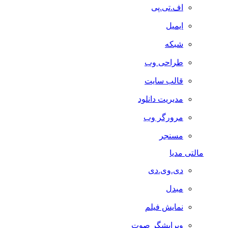
اف.تی.پی
ایمیل
شبکه
طراحی وب
قالب سایت
مدیریت دانلود
مرورگر وب
مسنجر
مالتی مدیا
دی.وی.دی
مبدل
نمایش فیلم
ویرایشگر صوت