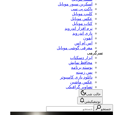
اسکرین سیور موبایل
پاکت پی سی
کلیپ موبایل
عکس موبایل
کتاب موبایل
نرم افزار اندروید
بازی اندروید
آیفون
اس ام اس
معرفی گوشی موبایل
سرگرمی
ابزار دسکتاپ
محافظ نمایش
پوسته برنامه
پس زمینه
دانلود بازی کامپیوتر
عکس ماشین
تصاویر گرافیکی
حالت شب
نوتیفیکیشن
جستجو