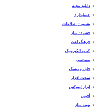
دانلود مجله
حسابداری
پشتیبان اطلاعات
فشرده ساز
فرهنگ لغت
کتاب الکترونیک
مهندسی
فایل و دیسک
سخت افزار
ابزار لینوکس
آفیس
بهینه ساز