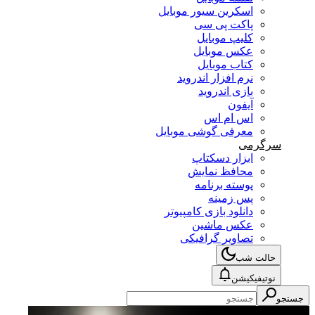
اسکرین سیور موبایل
پاکت پی سی
کلیپ موبایل
عکس موبایل
کتاب موبایل
نرم افزار اندروید
بازی اندروید
آیفون
اس ام اس
معرفی گوشی موبایل
سرگرمی
ابزار دسکتاپ
محافظ نمایش
پوسته برنامه
پس زمینه
دانلود بازی کامپیوتر
عکس ماشین
تصاویر گرافیکی
حالت شب
نوتیفیکیشن
جستجو