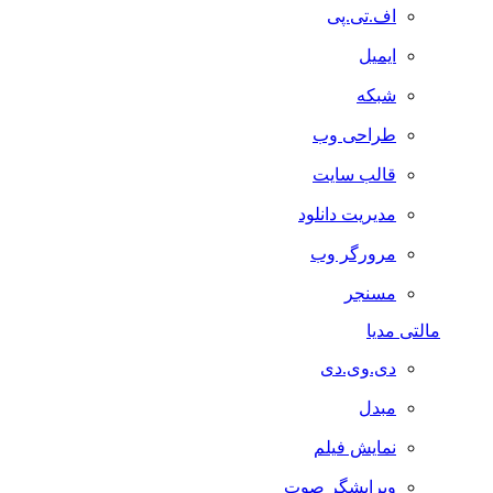
اف.تی.پی
ایمیل
شبکه
طراحی وب
قالب سایت
مدیریت دانلود
مرورگر وب
مسنجر
مالتی مدیا
دی.وی.دی
مبدل
نمایش فیلم
ویرایشگر صوت