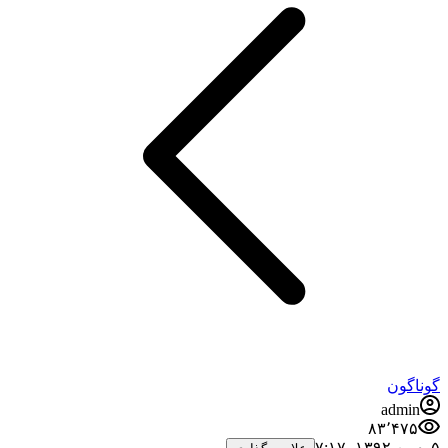
گوناگون
admin
۸۳٬۴۷۵
۵ بهمن ۱۳۹۲،‏ ۷:۱۷