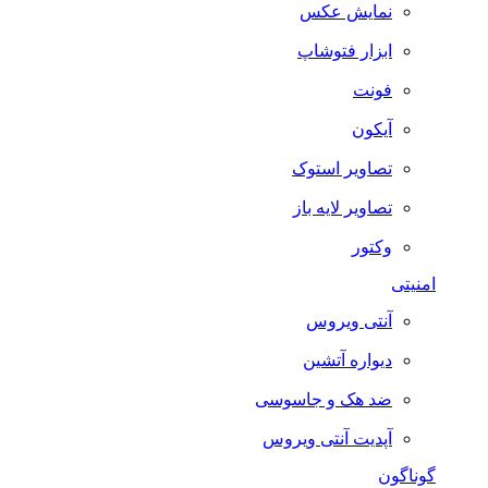
نمایش عکس
ابزار فتوشاپ
فونت
آیکون
تصاویر استوک
تصاویر لایه باز
وکتور
امنیتی
آنتی ویروس
دیواره آتشین
ضد هک و جاسوسی
آپدیت آنتی ویروس
گوناگون