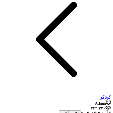
گوناگون
Admin
۳۴۲٬۳۲۶
۷ آبان ۱۳۸۹،‏ ۹:۰۳