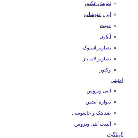
نمایش عکس
ابزار فتوشاپ
فونت
آیکون
تصاویر استوک
تصاویر لایه باز
وکتور
امنیتی
آنتی ویروس
دیواره آتشین
ضد هک و جاسوسی
آپدیت آنتی ویروس
گوناگون