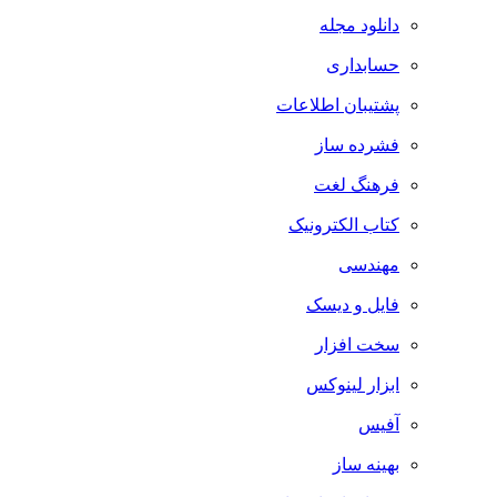
دانلود مجله
حسابداری
پشتیبان اطلاعات
فشرده ساز
فرهنگ لغت
کتاب الکترونیک
مهندسی
فایل و دیسک
سخت افزار
ابزار لینوکس
آفیس
بهینه ساز