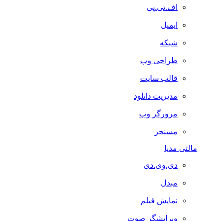
اف.تی.پی
ایمیل
شبکه
طراحی وب
قالب سایت
مدیریت دانلود
مرورگر وب
مسنجر
مالتی مدیا
دی.وی.دی
مبدل
نمایش فیلم
ویرایشگر صوت