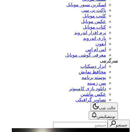
اسکرین سیور موبایل
پاکت پی سی
کلیپ موبایل
عکس موبایل
کتاب موبایل
نرم افزار اندروید
بازی اندروید
آیفون
اس ام اس
معرفی گوشی موبایل
سرگرمی
ابزار دسکتاپ
محافظ نمایش
پوسته برنامه
پس زمینه
دانلود بازی کامپیوتر
عکس ماشین
تصاویر گرافیکی
حالت شب
نوتیفیکیشن
جستجو