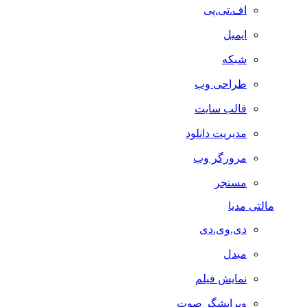
اف.تی.پی
ایمیل
شبکه
طراحی وب
قالب سایت
مدیریت دانلود
مرورگر وب
مسنجر
مالتی مدیا
دی.وی.دی
مبدل
نمایش فیلم
ویرایشگر صوت