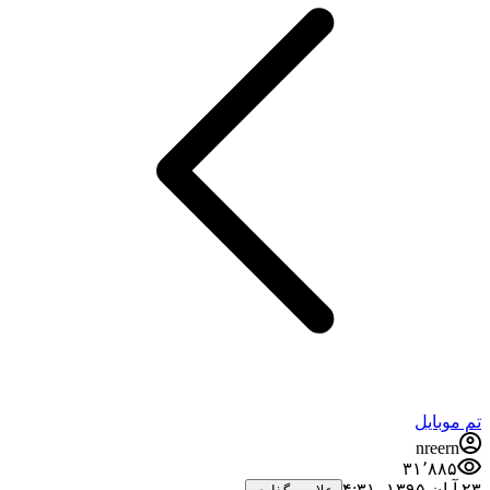
تم موبایل
nreern
۳۱٬۸۸۵
۲۳ آبان ۱۳۹۵،‏ ۴:۳۱