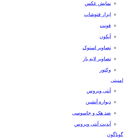
نمایش عکس
ابزار فتوشاپ
فونت
آیکون
تصاویر استوک
تصاویر لایه باز
وکتور
امنیتی
آنتی ویروس
دیواره آتشین
ضد هک و جاسوسی
آپدیت آنتی ویروس
گوناگون