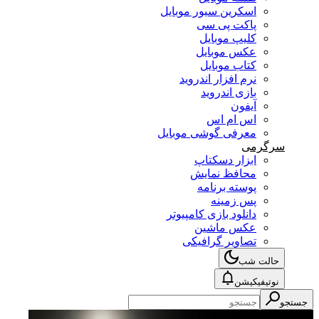
اسکرین سیور موبایل
پاکت پی سی
کلیپ موبایل
عکس موبایل
کتاب موبایل
نرم افزار اندروید
بازی اندروید
آیفون
اس ام اس
معرفی گوشی موبایل
سرگرمی
ابزار دسکتاپ
محافظ نمایش
پوسته برنامه
پس زمینه
دانلود بازی کامپیوتر
عکس ماشین
تصاویر گرافیکی
حالت شب
نوتیفیکیشن
جستجو