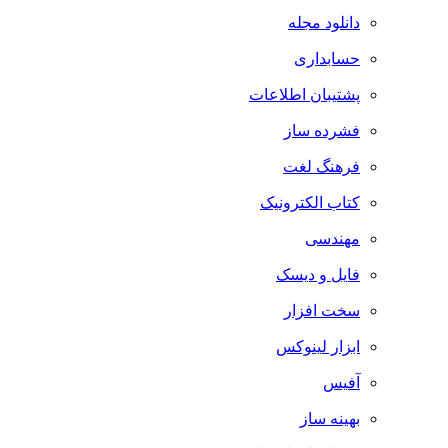
دانلود مجله
حسابداری
پشتیبان اطلاعات
فشرده ساز
فرهنگ لغت
کتاب الکترونیک
مهندسی
فایل و دیسک
سخت افزار
ابزار لینوکس
آفیس
بهینه ساز