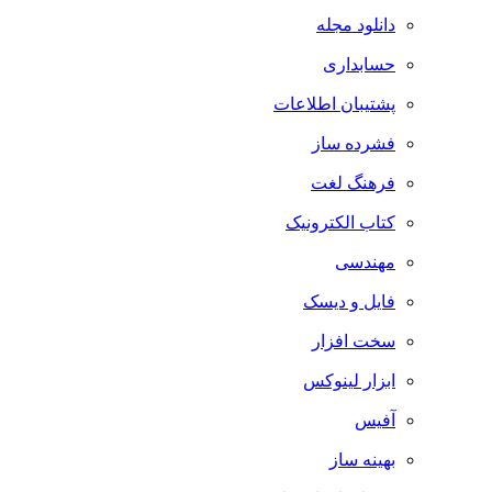
دانلود مجله
حسابداری
پشتیبان اطلاعات
فشرده ساز
فرهنگ لغت
کتاب الکترونیک
مهندسی
فایل و دیسک
سخت افزار
ابزار لینوکس
آفیس
بهینه ساز