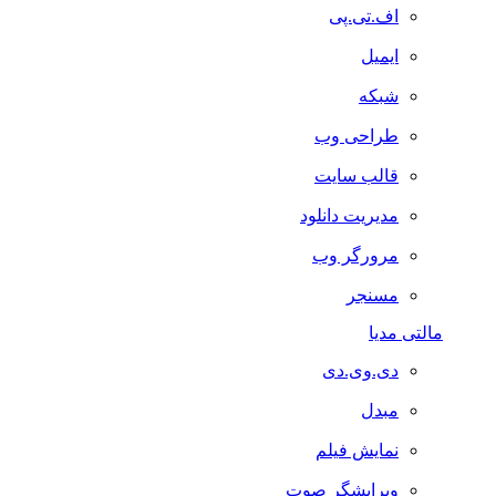
اف.تی.پی
ایمیل
شبکه
طراحی وب
قالب سایت
مدیریت دانلود
مرورگر وب
مسنجر
مالتی مدیا
دی.وی.دی
مبدل
نمایش فیلم
ویرایشگر صوت