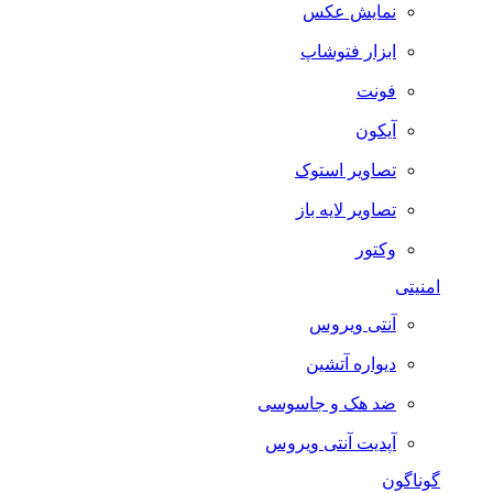
نمایش عکس
ابزار فتوشاپ
فونت
آیکون
تصاویر استوک
تصاویر لایه باز
وکتور
امنیتی
آنتی ویروس
دیواره آتشین
ضد هک و جاسوسی
آپدیت آنتی ویروس
گوناگون