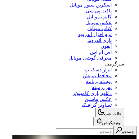
اسکرین سیور موبایل
پاکت پی سی
کلیپ موبایل
عکس موبایل
کتاب موبایل
نرم افزار اندروید
بازی اندروید
آیفون
اس ام اس
معرفی گوشی موبایل
سرگرمی
ابزار دسکتاپ
محافظ نمایش
پوسته برنامه
پس زمینه
دانلود بازی کامپیوتر
عکس ماشین
تصاویر گرافیکی
حالت شب
نوتیفیکیشن
جستجو