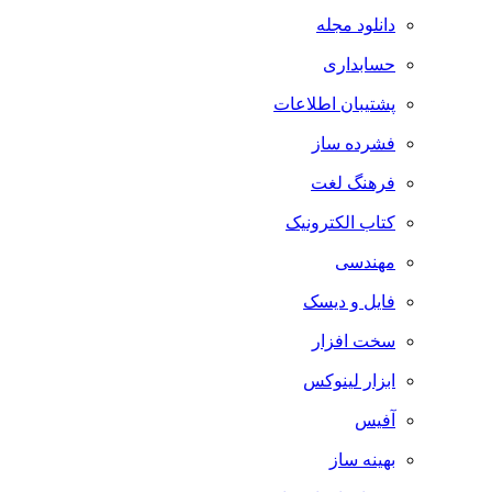
دانلود مجله
حسابداری
پشتیبان اطلاعات
فشرده ساز
فرهنگ لغت
کتاب الکترونیک
مهندسی
فایل و دیسک
سخت افزار
ابزار لینوکس
آفیس
بهینه ساز