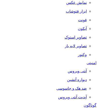
نمایش عکس
ابزار فتوشاپ
فونت
آیکون
تصاویر استوک
تصاویر لایه باز
وکتور
امنیتی
آنتی ویروس
دیواره آتشین
ضد هک و جاسوسی
آپدیت آنتی ویروس
گوناگون