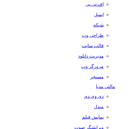
اف.تی.پی
ایمیل
شبکه
طراحی وب
قالب سایت
مدیریت دانلود
مرورگر وب
مسنجر
مالتی مدیا
دی.وی.دی
مبدل
نمایش فیلم
ویرایشگر صوت