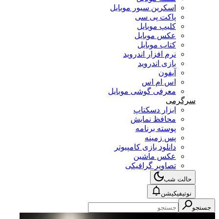
اسکرین سیور موبایل
پاکت پی سی
کلیپ موبایل
عکس موبایل
کتاب موبایل
نرم افزار اندروید
بازی اندروید
آیفون
اس ام اس
معرفی گوشی موبایل
سرگرمی
ابزار دسکتاپ
محافظ نمایش
پوسته برنامه
پس زمینه
دانلود بازی کامپیوتر
عکس ماشین
تصاویر گرافیکی
حالت شب
نوتیفیکیشن
جستجو