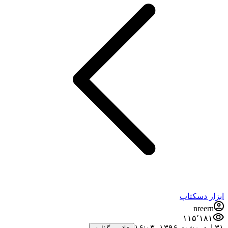
ابزار دسکتاپ
nreern
۱۱۵٬۱۸۱
۳۱ اردیبهشت ۱۳۹۶،‏ ۱۶:۰۳