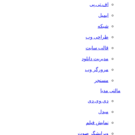
اف.تی.پی
ایمیل
شبکه
طراحی وب
قالب سایت
مدیریت دانلود
مرورگر وب
مسنجر
مالتی مدیا
دی.وی.دی
مبدل
نمایش فیلم
ویرایشگر صوت