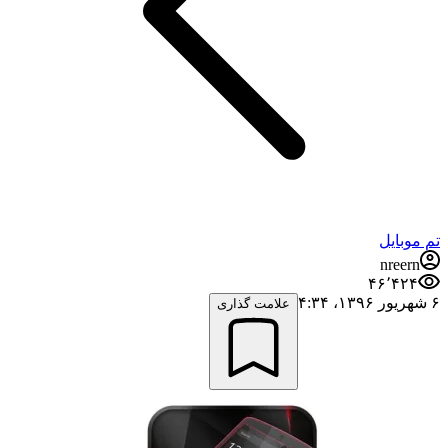
تم موبایل
nreern
۴۶٬۴۲۴
۶ شهریور ۱۳۹۶،‏ ۴:۳۴
علامت گذاری