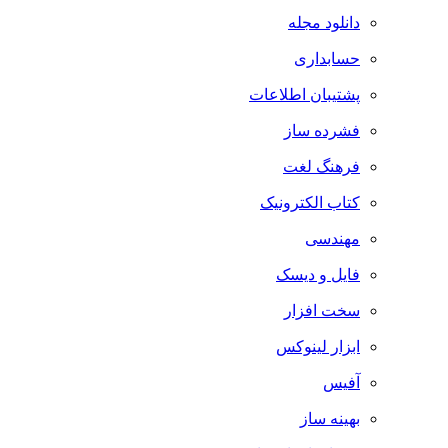
دانلود مجله
حسابداری
پشتیبان اطلاعات
فشرده ساز
فرهنگ لغت
کتاب الکترونیک
مهندسی
فایل و دیسک
سخت افزار
ابزار لینوکس
آفیس
بهینه ساز