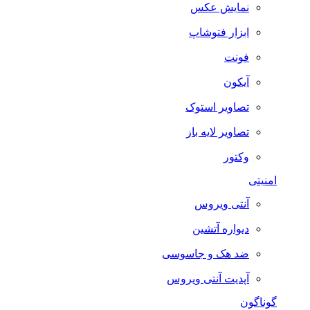
نمایش عکس
ابزار فتوشاپ
فونت
آیکون
تصاویر استوک
تصاویر لایه باز
وکتور
امنیتی
آنتی ویروس
دیواره آتشین
ضد هک و جاسوسی
آپدیت آنتی ویروس
گوناگون