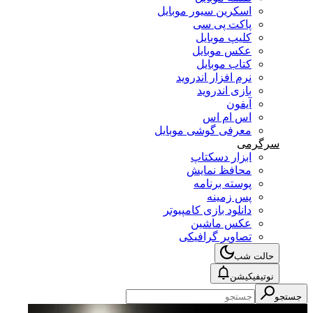
اسکرین سیور موبایل
پاکت پی سی
کلیپ موبایل
عکس موبایل
کتاب موبایل
نرم افزار اندروید
بازی اندروید
آیفون
اس ام اس
معرفی گوشی موبایل
سرگرمی
ابزار دسکتاپ
محافظ نمایش
پوسته برنامه
پس زمینه
دانلود بازی کامپیوتر
عکس ماشین
تصاویر گرافیکی
حالت شب
نوتیفیکیشن
جستجو