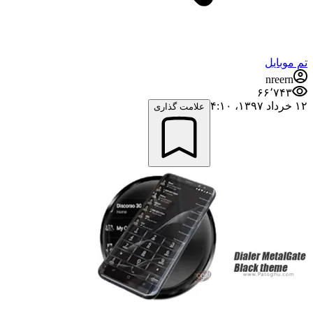
تم موبایل
nreern
۶۶٬۷۴۳
۱۲ خرداد ۱۳۹۷،‏ ۴:۱۰
علامت گذاری