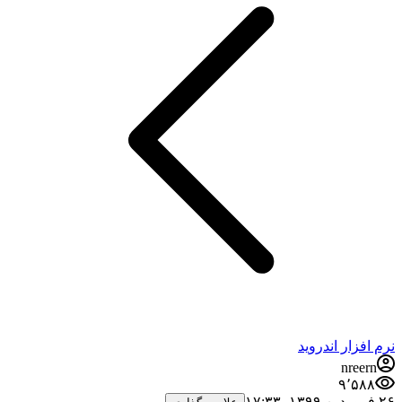
نرم افزار اندروید
nreern
۹٬۵۸۸
۲۶ فروردین ۱۳۹۹،‏ ۱۷:۳۳