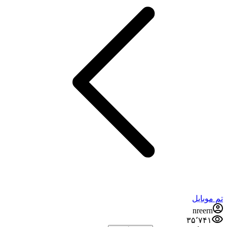
تم موبایل
nreern
۳۵٬۷۴۱