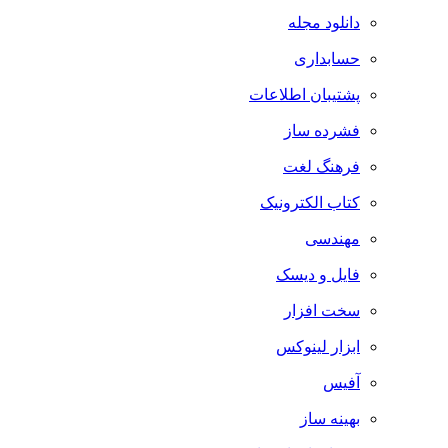
دانلود مجله
حسابداری
پشتیبان اطلاعات
فشرده ساز
فرهنگ لغت
کتاب الکترونیک
مهندسی
فایل و دیسک
سخت افزار
ابزار لینوکس
آفیس
بهینه ساز