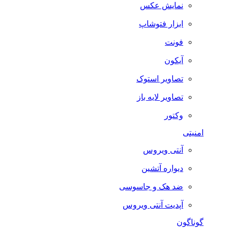
نمایش عکس
ابزار فتوشاپ
فونت
آیکون
تصاویر استوک
تصاویر لایه باز
وکتور
امنیتی
آنتی ویروس
دیواره آتشین
ضد هک و جاسوسی
آپدیت آنتی ویروس
گوناگون