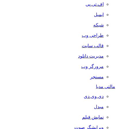
اف.تی.پی
ایمیل
شبکه
طراحی وب
قالب سایت
مدیریت دانلود
مرورگر وب
مسنجر
مالتی مدیا
دی.وی.دی
مبدل
نمایش فیلم
ویرایشگر صوت