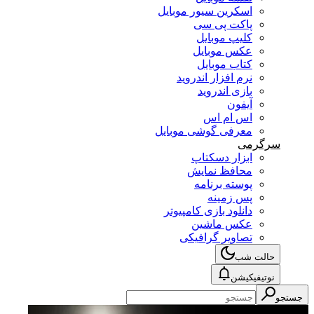
اسکرین سیور موبایل
پاکت پی سی
کلیپ موبایل
عکس موبایل
کتاب موبایل
نرم افزار اندروید
بازی اندروید
آیفون
اس ام اس
معرفی گوشی موبایل
سرگرمی
ابزار دسکتاپ
محافظ نمایش
پوسته برنامه
پس زمینه
دانلود بازی کامپیوتر
عکس ماشین
تصاویر گرافیکی
حالت شب
نوتیفیکیشن
جستجو