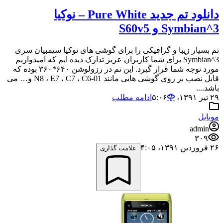
دانلود تم جدید Pure White – نوکیا
Symbian^3 و S60v5
تم بسیار زیبا و گرافیکی را برای گوشی های نوکیا سیمبیان سری
Symbian^3 برای شما کاربران عزیز تدارک دیده ایم که امیدواریم
مورد توجه شما قرار گیرد. این تم در رزولوشن ۶۴۰*۳۶۰ بوده که
قابل نصب بر روی گوشی هایی مانند N8 ، E7 ، C7 ، C6-01 و… می
باشد....
۲۹ تیر ۱۳۹۱،‏ ۵:۰۶
ادامه مطلب
موبایل
admin
۳۰۹
۲۶ فروردین ۱۳۹۱،‏ ۴:۰۵
علامت گذاری