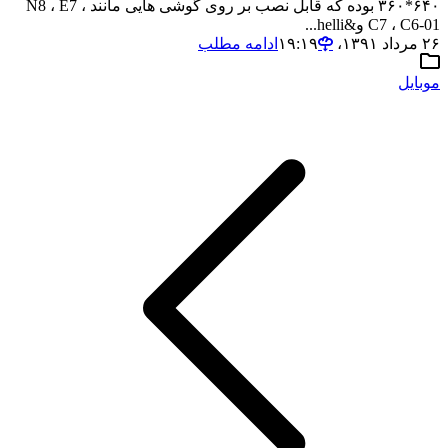
۶۴۰*۳۶۰ بوده که قابل نصب بر روی گوشی هایی مانند N8 ، E7 ،
C7 ، C6-01 و&helli...
۲۶ مرداد ۱۳۹۱،‏ ۱۹:۱۹
ادامه مطلب
موبایل