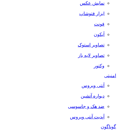
نمایش عکس
ابزار فتوشاپ
فونت
آیکون
تصاویر استوک
تصاویر لایه باز
وکتور
امنیتی
آنتی ویروس
دیواره آتشین
ضد هک و جاسوسی
آپدیت آنتی ویروس
گوناگون