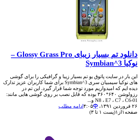
دانلود تم بسیار زیبای Glossy Grass Pro –
نوکیا Symbian^3
این بار در سایت پاتوق یو تم بسیار زیبا و گرافیکی را برای گوشی
های نوکیا سیمبیان سری Symbian^3 برای شما کاربران عزیز تدارک
دیده ایم که امیدواریم مورد توجه شما قرار گیرد. این تم در
رزولوشن ۶۴۰*۳۶۰ بوده که قابل نصب بر روی گوشی هایی مانند:
N8 ، E7 ، C7 ، C6-01 و...
۲۶ فروردین ۱۳۹۱،‏ ۴:۰۵
ادامه مطلب
صفحه
۱
از
۱
(پست ۱ تا ۳)