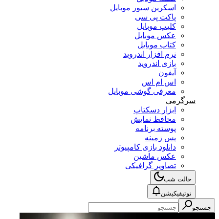
اسکرین سیور موبایل
پاکت پی سی
کلیپ موبایل
عکس موبایل
کتاب موبایل
نرم افزار اندروید
بازی اندروید
آیفون
اس ام اس
معرفی گوشی موبایل
سرگرمی
ابزار دسکتاپ
محافظ نمایش
پوسته برنامه
پس زمینه
دانلود بازی کامپیوتر
عکس ماشین
تصاویر گرافیکی
حالت شب
نوتیفیکیشن
جستجو