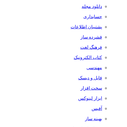
دانلود مجله
حسابداری
پشتیبان اطلاعات
فشرده ساز
فرهنگ لغت
کتاب الکترونیک
مهندسی
فایل و دیسک
سخت افزار
ابزار لینوکس
آفیس
بهینه ساز