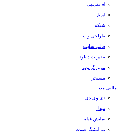
اف.تی.پی
ایمیل
شبکه
طراحی وب
قالب سایت
مدیریت دانلود
مرورگر وب
مسنجر
مالتی مدیا
دی.وی.دی
مبدل
نمایش فیلم
ویرایشگر صوت