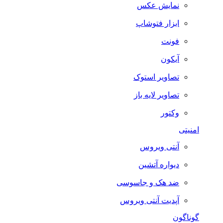
نمایش عکس
ابزار فتوشاپ
فونت
آیکون
تصاویر استوک
تصاویر لایه باز
وکتور
امنیتی
آنتی ویروس
دیواره آتشین
ضد هک و جاسوسی
آپدیت آنتی ویروس
گوناگون