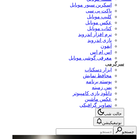
اسکرین سیور موبایل
پاکت پی سی
کلیپ موبایل
عکس موبایل
کتاب موبایل
نرم افزار اندروید
بازی اندروید
آیفون
اس ام اس
معرفی گوشی موبایل
سرگرمی
ابزار دسکتاپ
محافظ نمایش
پوسته برنامه
پس زمینه
دانلود بازی کامپیوتر
عکس ماشین
تصاویر گرافیکی
حالت شب
نوتیفیکیشن
جستجو