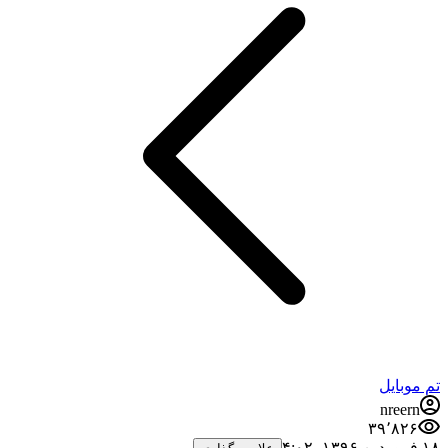
تم موبایل
nreern
۳۹٬۸۲۶
۱۸ فروردین ۱۳۹۶،‏ ۴:۰۲