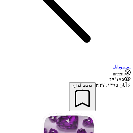
تم موبایل
nreern
۴۹٬۱۷۵
۶ آبان ۱۳۹۵،‏ ۲:۴۷
علامت گذاری