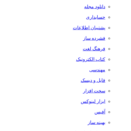
دانلود مجله
حسابداری
پشتیبان اطلاعات
فشرده ساز
فرهنگ لغت
کتاب الکترونیک
مهندسی
فایل و دیسک
سخت افزار
ابزار لینوکس
آفیس
بهینه ساز