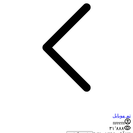
تم موبایل
nreern
۳۱٬۸۸۸