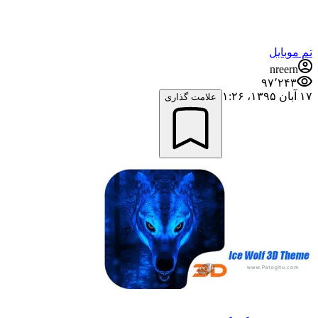
تم موبایل
nreern
۹۷٬۲۴۳
۱۷ آبان ۱۳۹۵،‏ ۱:۲۶
علامت گذاری