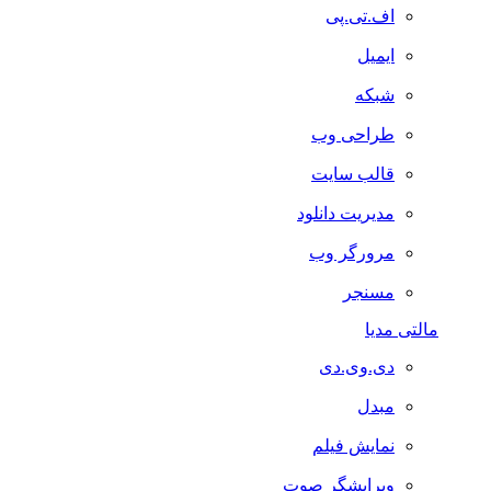
اف.تی.پی
ایمیل
شبکه
طراحی وب
قالب سایت
مدیریت دانلود
مرورگر وب
مسنجر
مالتی مدیا
دی.وی.دی
مبدل
نمایش فیلم
ویرایشگر صوت