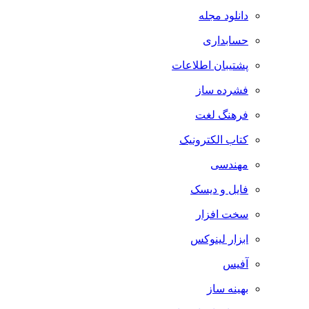
دانلود مجله
حسابداری
پشتیبان اطلاعات
فشرده ساز
فرهنگ لغت
کتاب الکترونیک
مهندسی
فایل و دیسک
سخت افزار
ابزار لینوکس
آفیس
بهینه ساز