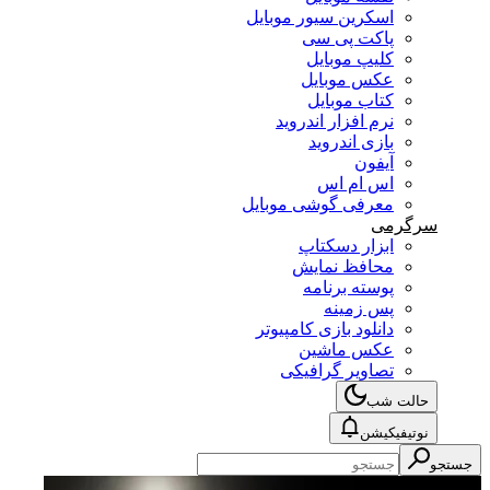
اسکرین سیور موبایل
پاکت پی سی
کلیپ موبایل
عکس موبایل
کتاب موبایل
نرم افزار اندروید
بازی اندروید
آیفون
اس ام اس
معرفی گوشی موبایل
سرگرمی
ابزار دسکتاپ
محافظ نمایش
پوسته برنامه
پس زمینه
دانلود بازی کامپیوتر
عکس ماشین
تصاویر گرافیکی
حالت شب
نوتیفیکیشن
جستجو