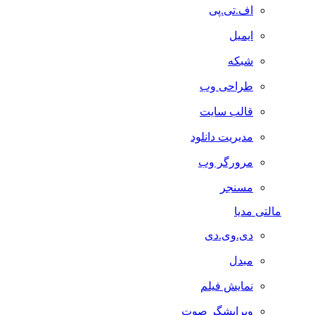
اف.تی.پی
ایمیل
شبکه
طراحی وب
قالب سایت
مدیریت دانلود
مرورگر وب
مسنجر
مالتی مدیا
دی.وی.دی
مبدل
نمایش فیلم
ویرایشگر صوت