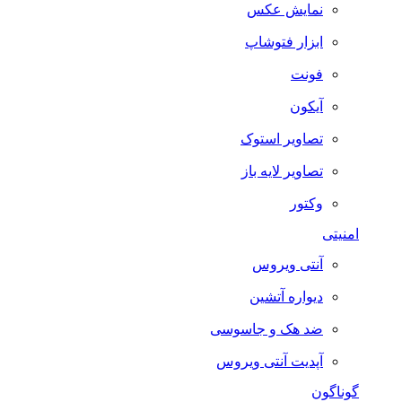
نمایش عکس
ابزار فتوشاپ
فونت
آیکون
تصاویر استوک
تصاویر لایه باز
وکتور
امنیتی
آنتی ویروس
دیواره آتشین
ضد هک و جاسوسی
آپدیت آنتی ویروس
گوناگون