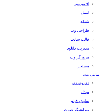
اف.تی.پی
ایمیل
شبکه
طراحی وب
قالب سایت
مدیریت دانلود
مرورگر وب
مسنجر
مالتی مدیا
دی.وی.دی
مبدل
نمایش فیلم
ویرایشگر صوت