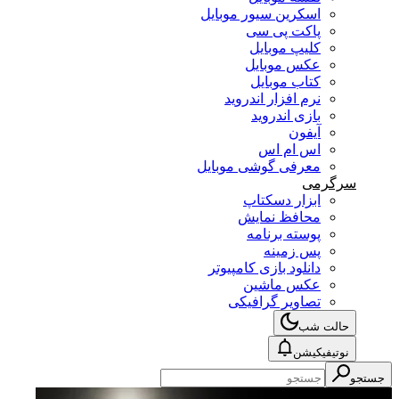
اسکرین سیور موبایل
پاکت پی سی
کلیپ موبایل
عکس موبایل
کتاب موبایل
نرم افزار اندروید
بازی اندروید
آیفون
اس ام اس
معرفی گوشی موبایل
سرگرمی
ابزار دسکتاپ
محافظ نمایش
پوسته برنامه
پس زمینه
دانلود بازی کامپیوتر
عکس ماشین
تصاویر گرافیکی
حالت شب
نوتیفیکیشن
جستجو