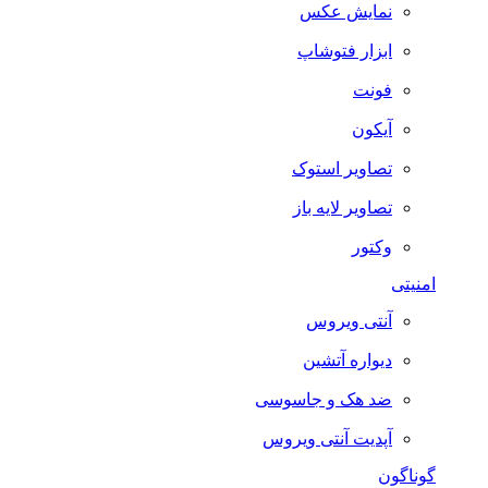
نمایش عکس
ابزار فتوشاپ
فونت
آیکون
تصاویر استوک
تصاویر لایه باز
وکتور
امنیتی
آنتی ویروس
دیواره آتشین
ضد هک و جاسوسی
آپدیت آنتی ویروس
گوناگون