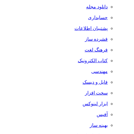
دانلود مجله
حسابداری
پشتیبان اطلاعات
فشرده ساز
فرهنگ لغت
کتاب الکترونیک
مهندسی
فایل و دیسک
سخت افزار
ابزار لینوکس
آفیس
بهینه ساز