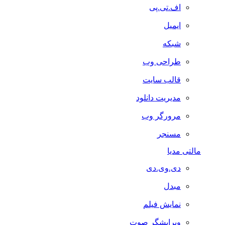
اف.تی.پی
ایمیل
شبکه
طراحی وب
قالب سایت
مدیریت دانلود
مرورگر وب
مسنجر
مالتی مدیا
دی.وی.دی
مبدل
نمایش فیلم
ویرایشگر صوت