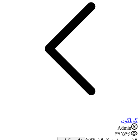
گوناگون
Admin
۳۹٬۵۴۶
۱۷ اردیبهشت ۱۴۰۲،‏ ۹:۴۴