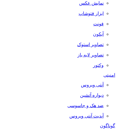
نمایش عکس
ابزار فتوشاپ
فونت
آیکون
تصاویر استوک
تصاویر لایه باز
وکتور
امنیتی
آنتی ویروس
دیواره آتشین
ضد هک و جاسوسی
آپدیت آنتی ویروس
گوناگون