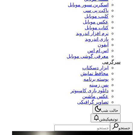
اسکرین سیور موبایل
پاکت پی سی
کلیپ موبایل
عکس موبایل
کتاب موبایل
نرم افزار اندروید
بازی اندروید
آیفون
اس ام اس
معرفی گوشی موبایل
سرگرمی
ابزار دسکتاپ
محافظ نمایش
پوسته برنامه
پس زمینه
دانلود بازی کامپیوتر
عکس ماشین
تصاویر گرافیکی
حالت شب
نوتیفیکیشن
جستجو