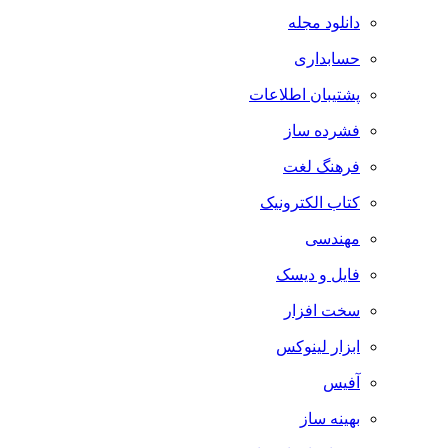
دانلود مجله
حسابداری
پشتیبان اطلاعات
فشرده ساز
فرهنگ لغت
کتاب الکترونیک
مهندسی
فایل و دیسک
سخت افزار
ابزار لینوکس
آفیس
بهینه ساز