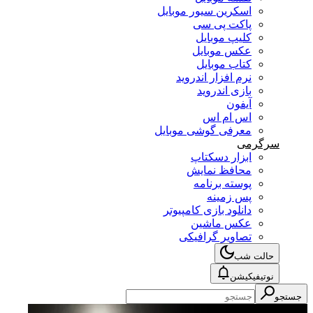
اسکرین سیور موبایل
پاکت پی سی
کلیپ موبایل
عکس موبایل
کتاب موبایل
نرم افزار اندروید
بازی اندروید
آیفون
اس ام اس
معرفی گوشی موبایل
سرگرمی
ابزار دسکتاپ
محافظ نمایش
پوسته برنامه
پس زمینه
دانلود بازی کامپیوتر
عکس ماشین
تصاویر گرافیکی
حالت شب
نوتیفیکیشن
جستجو