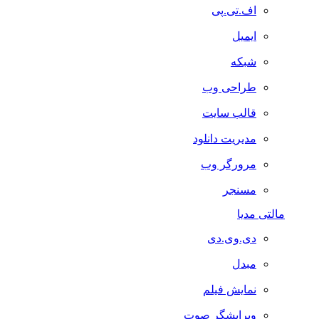
اف.تی.پی
ایمیل
شبکه
طراحی وب
قالب سایت
مدیریت دانلود
مرورگر وب
مسنجر
مالتی مدیا
دی.وی.دی
مبدل
نمایش فیلم
ویرایشگر صوت