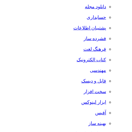
دانلود مجله
حسابداری
پشتیبان اطلاعات
فشرده ساز
فرهنگ لغت
کتاب الکترونیک
مهندسی
فایل و دیسک
سخت افزار
ابزار لینوکس
آفیس
بهینه ساز