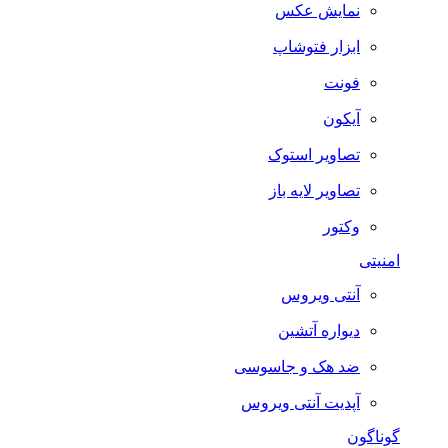
نمایش عکس
ابزار فتوشاپ
فونت
آیکون
تصاویر استوک
تصاویر لایه باز
وکتور
امنیتی
آنتی ویروس
دیواره آتشین
ضد هک و جاسوسی
آپدیت آنتی ویروس
گوناگون