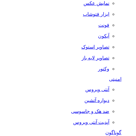
نمایش عکس
ابزار فتوشاپ
فونت
آیکون
تصاویر استوک
تصاویر لایه باز
وکتور
امنیتی
آنتی ویروس
دیواره آتشین
ضد هک و جاسوسی
آپدیت آنتی ویروس
گوناگون