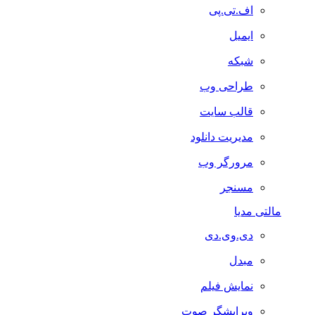
اف.تی.پی
ایمیل
شبکه
طراحی وب
قالب سایت
مدیریت دانلود
مرورگر وب
مسنجر
مالتی مدیا
دی.وی.دی
مبدل
نمایش فیلم
ویرایشگر صوت