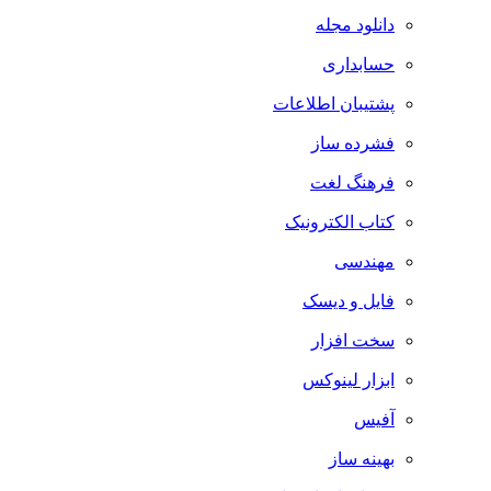
دانلود مجله
حسابداری
پشتیبان اطلاعات
فشرده ساز
فرهنگ لغت
کتاب الکترونیک
مهندسی
فایل و دیسک
سخت افزار
ابزار لینوکس
آفیس
بهینه ساز