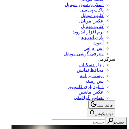
اسکرین سیور موبایل
پاکت پی سی
کلیپ موبایل
عکس موبایل
کتاب موبایل
نرم افزار اندروید
بازی اندروید
آیفون
اس ام اس
معرفی گوشی موبایل
سرگرمی
ابزار دسکتاپ
محافظ نمایش
پوسته برنامه
پس زمینه
دانلود بازی کامپیوتر
عکس ماشین
تصاویر گرافیکی
حالت شب
نوتیفیکیشن
جستجو