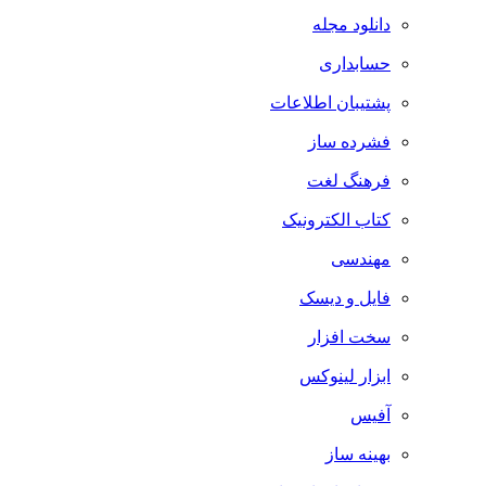
دانلود مجله
حسابداری
پشتیبان اطلاعات
فشرده ساز
فرهنگ لغت
کتاب الکترونیک
مهندسی
فایل و دیسک
سخت افزار
ابزار لینوکس
آفیس
بهینه ساز