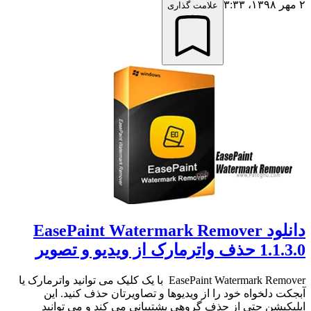
۲ مهر ۱۳۹۸،‏ ۳:۳۳
علامت گذاری
دانلود EasePaint Watermark Remover
1.1.3.0 حذف واترمارک از ویدیو و تصویر
EasePaint Watermark Remover با یک کلیک می توانید واترمارک یا
آبجکت دلخواه خود را از ویدیوها و تصاویرتان حذف کنید. این
اپلیکیشن حتی از حذف گروهی پشتیبانی می کند و می توانید