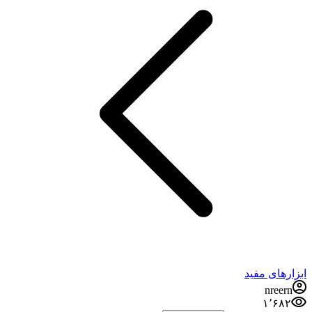
ابزارهای مفید
nreern
۱٬۶۸۲