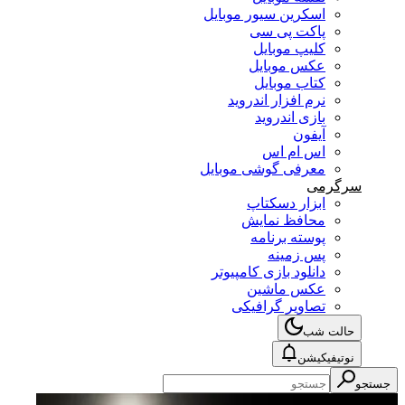
اسکرین سیور موبایل
پاکت پی سی
کلیپ موبایل
عکس موبایل
کتاب موبایل
نرم افزار اندروید
بازی اندروید
آیفون
اس ام اس
معرفی گوشی موبایل
سرگرمی
ابزار دسکتاپ
محافظ نمایش
پوسته برنامه
پس زمینه
دانلود بازی کامپیوتر
عکس ماشین
تصاویر گرافیکی
حالت شب
نوتیفیکیشن
جستجو