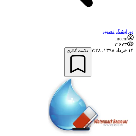
ویرایشگر تصویر
nreern
۳٬۶۷۳
۱۴ خرداد ۱۳۹۸،‏ ۷:۲۸
علامت گذاری