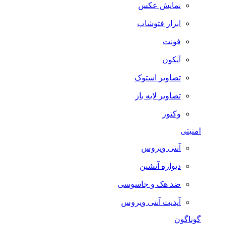
نمایش عکس
ابزار فتوشاپ
فونت
آیکون
تصاویر استوک
تصاویر لایه باز
وکتور
امنیتی
آنتی ویروس
دیواره آتشین
ضد هک و جاسوسی
آپدیت آنتی ویروس
گوناگون