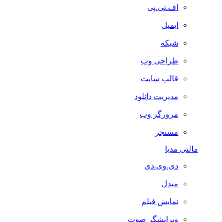
اف.تی.پی
ایمیل
شبکه
طراحی وب
قالب سایت
مدیریت دانلود
مرورگر وب
مسنجر
مالتی مدیا
دی.وی.دی
مبدل
نمایش فیلم
ویرایشگر صوت